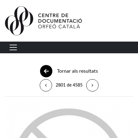
Vés al contingut
Navegació principal
Tornar als resultats
2801 de 4585