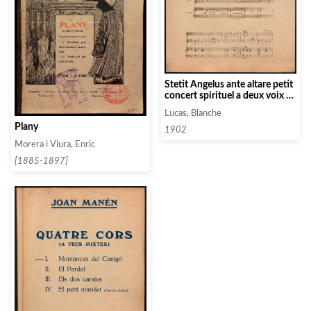
Stetit Angelus ante altare petit
concert spirituel a deux voix de
femme
Lucas, Blanche
Plany
1902
Morera i Viura, Enric
[1885-1897]