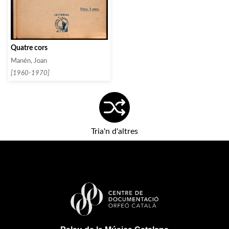
Quatre cors
Manén, Joan
[1960-1970]
Tria'n d'altres