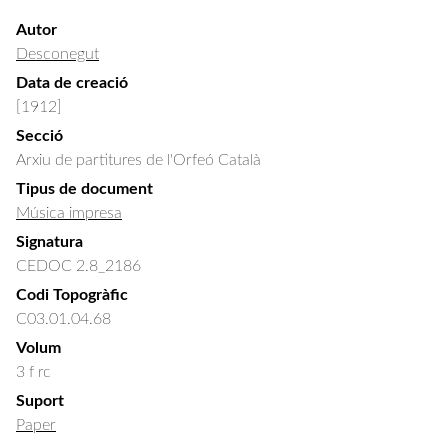
Autor
Desconegut
Data de creació
[1912]
Secció
Arxiu de partitures de l'Orfeó Català
Tipus de document
Música impresa
Signatura
CEDOC 2.8_2186
Codi Topogràfic
C03.01.04.68
Volum
3 f rc
Suport
Paper