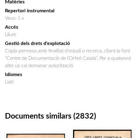
Matèries
Repertori instrumental
Veus: 1 v
Accés
Lliure
Gestió dels drets d'explotació
Còpia permesa amb finalitat d'estudi o recerca, citant la font
"Centre de Documentació de l’Orfeó Català". Per a qualsevol
altre ús cal demanar autorització.
Idiomes
Llatí
Documents similars (2832)