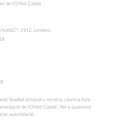
res de l'Orfeó Català
Schott&Cº, 1912, Londres.
18
 B
b finalitat d'estudi o recerca, citant la font
entació de l’Orfeó Català". Per a qualsevol
anar autorització.