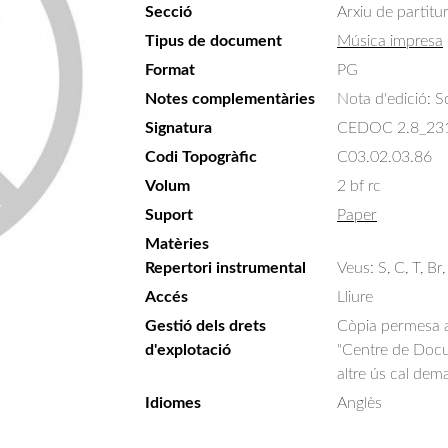
Secció
Arxiu de partitu
Tipus de document
Música impresa
Format
PG
Notes complementàries
Nota d'edició: 
Signatura
CEDOC 2.8_23
Codi Topogràfic
C03.02.03.86
Volum
2 bf rc
Suport
Paper
Matèries
Repertori instrumental
Veus: S, C, T, Br,
Accés
Lliure
Gestió dels drets
Còpia permesa am
d'explotació
"Centre de Docum
altre ús cal dem
Idiomes
Anglès