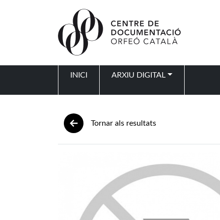
Vés al contingut
INICI
ARXIU DIGITAL
Navegació principal
Tornar als resultats