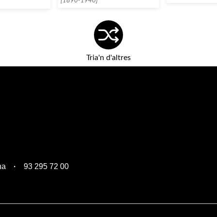
[1890-1940]
Tria'n d'altres
na
93 295 72 00