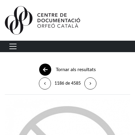
Vés al contingut
Navegació principal
Tornar als resultats
1186 de 4585