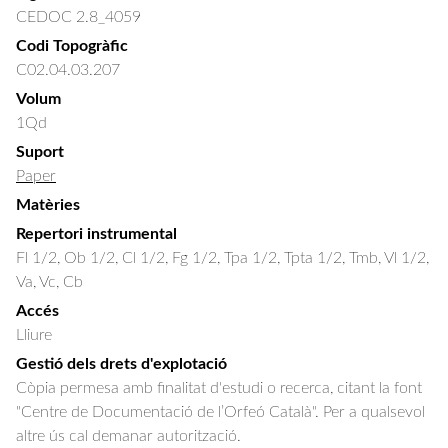
CEDOC 2.8_4059
Codi Topogràfic
C02.04.03.207
Volum
1Qd
Suport
Paper
Matèries
Repertori instrumental
Fl 1/2, Ob 1/2, Cl 1/2, Fg 1/2, Tpa 1/2, Tpta 1/2, Tmb, Vl 1/2,
Va, Vc, Cb
Accés
Lliure
Gestió dels drets d'explotació
Còpia permesa amb finalitat d'estudi o recerca, citant la font
"Centre de Documentació de l’Orfeó Català". Per a qualsevol
altre ús cal demanar autorització.