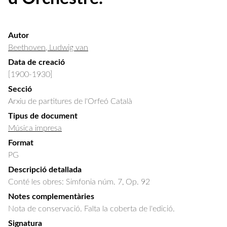
Autor
Beethoven, Ludwig van
Data de creació
[1900-1930]
Secció
Arxiu de partitures de l'Orfeó Català
Tipus de document
Música impresa
Format
PG
Descripció detallada
Conté les obres: Simfonia núm. 7, Op. 92
Notes complementàries
Nota de conservació. Falta la coberta de l'edició.
Signatura