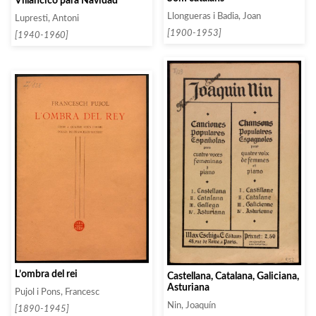
Villancico para Navidad
Llongueras i Badia, Joan
Lupresti, Antoni
[1900-1953]
[1940-1960]
L’ombra del rei
Castellana, Catalana, Galiciana,
Asturiana
Pujol i Pons, Francesc
Nin, Joaquín
[1890-1945]