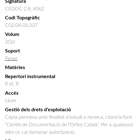
Signatura
CEDOC 2.8_4062
Codi Topogràfic
C02.04.03.207
Volum
2Qd
Suport
Paper
Matèries
Repertori instrumental
P, Vl, Tr
Accés
Lliure
Gestió dels drets d'explotació
Còpia permesa amb finalitat d'estudi o recerca, citant la font
"Centre de Documentació de l’Orfeó Català". Per a qualsevol
altre ús cal demanar autorització.