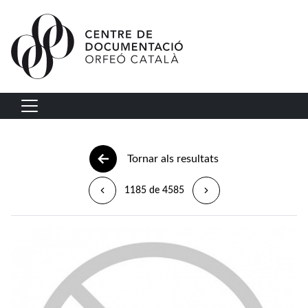
Vés al contingut
Navegació principal
Tornar als resultats
1185 de 4585