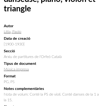
triangle
Autor
Litta, Paolo
Data de creació
[1900-1930]
Secció
Arxiu de partitures de l'Orfeó Català
Tipus de document
Música impresa
Format
PG, PS
Notes complementàries
Nota de volum: Conté la PS de violí. Conté danses de la 1 a
la 15.