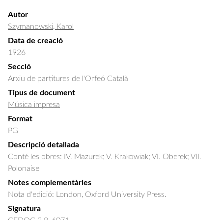
Autor
Szymanowski, Karol
Data de creació
1926
Secció
Arxiu de partitures de l'Orfeó Català
Tipus de document
Música impresa
Format
PG
Descripció detallada
Conté les obres: IV. Mazurek; V. Krakowiak; VI. Oberek; VII. 
Polonaise
Notes complementàries
Nota d'edició: London, Oxford University Press.
Signatura