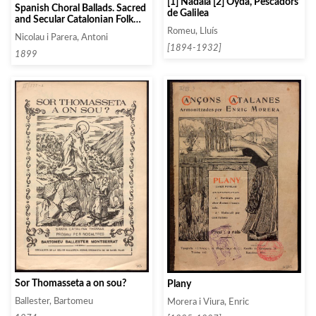
[1] Nadala [2] Oydà, Pescadors
Spanish Choral Ballads. Sacred
de Galilea
and Secular Catalonian Folk
Music. In the Monastery of
Romeu, Lluís
Nicolau i Parera, Antoni
Montserrat (La Mort del
[1894-1932]
Escolá)
1899
Sor Thomasseta a on sou?
Plany
Ballester, Bartomeu
Morera i Viura, Enric