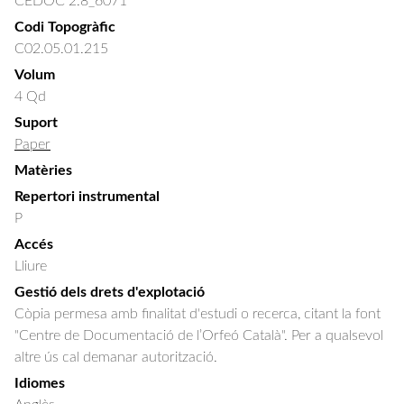
CEDOC 2.8_6071
Codi Topogràfic
C02.05.01.215
Volum
4 Qd
Suport
Paper
Matèries
Repertori instrumental
P
Accés
Lliure
Gestió dels drets d'explotació
Còpia permesa amb finalitat d'estudi o recerca, citant la font
"Centre de Documentació de l’Orfeó Català". Per a qualsevol
altre ús cal demanar autorització.
Idiomes