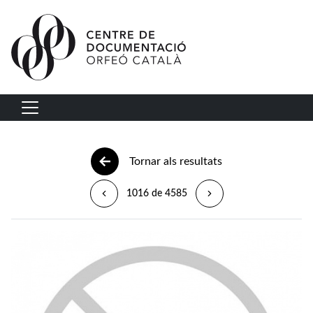
Vés al contingut
Navegació principal
Tornar als resultats
1016 de 4585