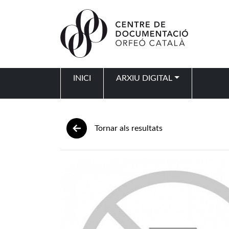
Vés al contingut
INICI
ARXIU DIGITAL
Navegació principal
Tornar als resultats