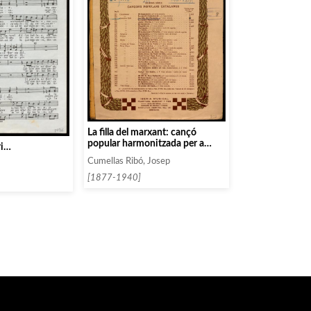
La filla del marxant: cançó
popular harmonitzada per a
ri…
chor a set veus mixtes
Cumellas Ribó, Josep
[1877-1940]