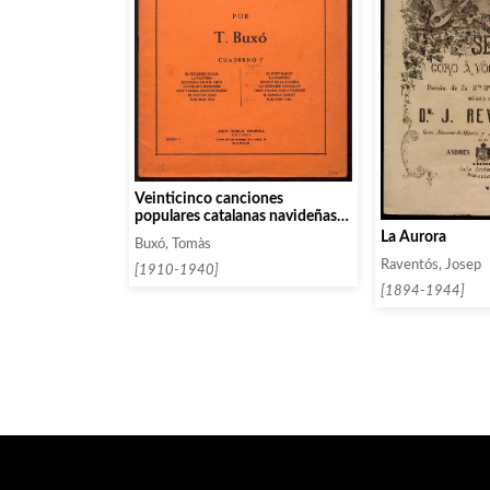
Veinticinco canciones
populares catalanas navideñas.
Cuaderno 2
La Aurora
Buxó, Tomàs
Raventós, Josep
[1910-1940]
[1894-1944]