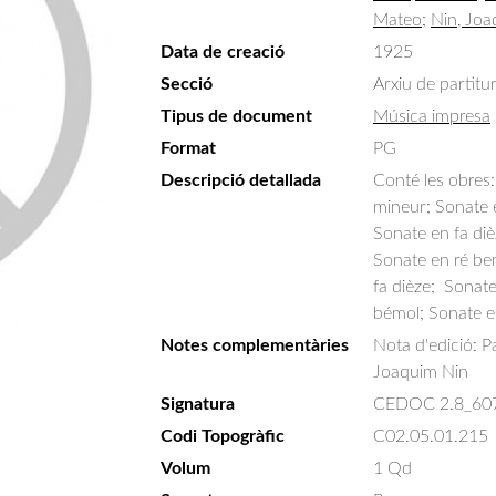
Mateo
;
Nin, Jo
Data de creació
1925
Secció
Arxiu de partitu
Tipus de document
Música impresa
Format
PG
Descripció detallada
Conté les obres:
mineur; Sonate e
Sonate en fa diè
Sonate en ré be
fa dièze;  Sonat
bémol; Sonate e
Notes complementàries
Nota d'edició: P
Joaquim Nin
Signatura
CEDOC 2.8_60
Codi Topogràfic
C02.05.01.215
Volum
1 Qd