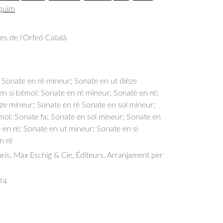
aquim
res de l'Orfeó Català
 Sonate en ré mineur; Sonate en ut dièze 
n si bémol; Sonate en ré mineur; Sonaté en ré; 
ze mineur; Sonate en ré Sonate en sol mineur; 
mol; Sonate fa; Sonate en sol mineur; Sonate en 
e en ré; Sonate en ut mineur; Sonate en si 
n ré
aris, Max Eschig & Cie, Éditeurs. Arranjament per
74