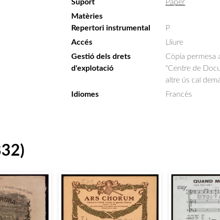
Suport
Paper
Matèries
Repertori instrumental
P
Accés
Lliure
Gestió dels drets
Còpia permesa am
d'explotació
"Centre de Docum
altre ús cal dem
Idiomes
Francès
832)