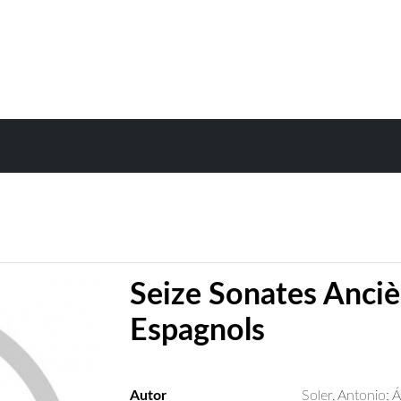
Seize Sonates Anci
Espagnols
Autor
Soler, Antonio
;
Á