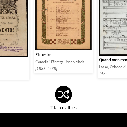
El mestre
Quand mon ma
Comella i Fàbrega, Josep Maria
Lasso, Orlando di
[1885-1938]
1564
Tria'n d'altres