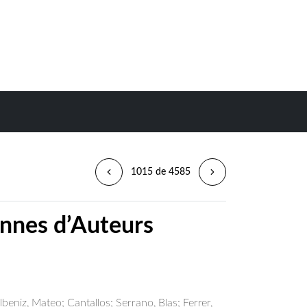
1015 de 4585
ènnes d’Auteurs
lbeniz, Mateo
;
Cantallos
;
Serrano, Blas
;
Ferrer,