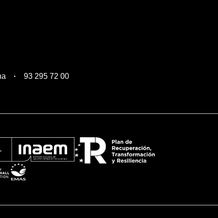
na
93 295 72 00