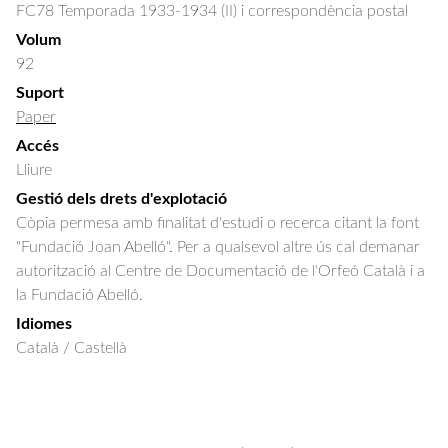
FC78 Temporada 1933-1934 (II) i correspondència postal
Volum
92
Suport
Paper
Accés
Lliure
Gestió dels drets d'explotació
Còpia permesa amb finalitat d'estudi o recerca citant la font
"Fundació Joan Abelló". Per a qualsevol altre ús cal demanar
autorització al Centre de Documentació de l'Orfeó Català i a
la Fundació Abelló.
Idiomes
Català / Castellà