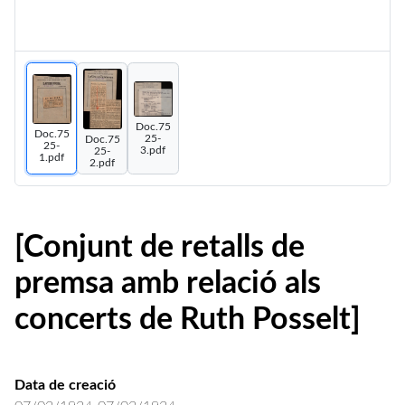
Doc.75
Doc.75
25-
Doc.75
25-
3.pdf
25-
1.pdf
2.pdf
[Conjunt de retalls de
premsa amb relació als
concerts de Ruth Posselt]
Data de creació