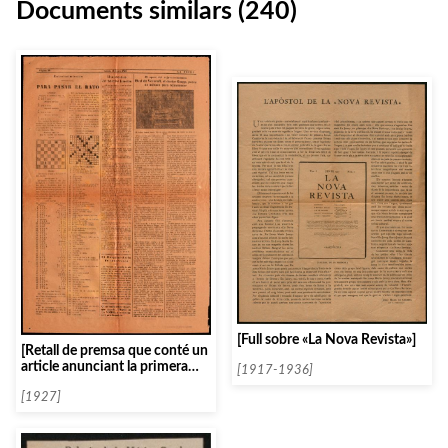
Documents similars (240)
[Full sobre «La Nova Revista»]
[Retall de premsa que conté un
article anunciant la primera
[1917-1936]
festa dels infants]
[1927]