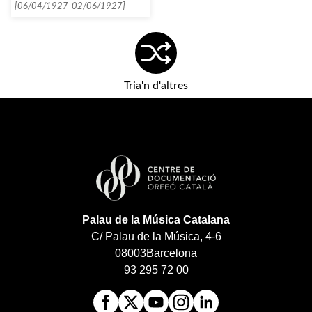
mort]
[06/04/1927-02/06/1927]
Tria'n d'altres
Palau de la Música Catalana
C/ Palau de la Música, 4-6
08003
Barcelona
93 295 72 00