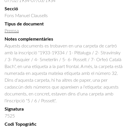
07/02/1934-07/03/1934
Secció
Fons Manuel Clausells
Tipus de document
Premsa
Notes complementàries
Aquests documents es trobaven en una carpeta de cartró
amb la inscripció "1933-19334 / 1- Pittaluga / 2- Stravinsky
/ 3- Pasquier / 4- Smeterlin / 5- 6- Posselt / 7- Orfeó Català
Bach", en una etiqueta a la part frontal. A més, la carpeta està
numerada en aquesta mateixa etiqueta amb el número 32.
Dins d'aquesta carpeta, hi ha altres de paper, una per
cadascún dels números que apareixen a l'etiqueta: aquests
documents, en concret, estaven dins d'una carpeta amb
l'inscripció "5 / 6 / Posselt".
Signatura
7525
Codi Topogràfic