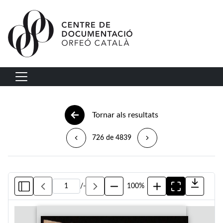
Vés al contingut
Navegació principal
Tornar als resultats
726 de 4839
/
-
100%