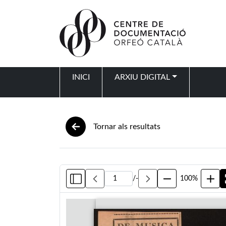
Vés al contingut
INICI
ARXIU DIGITAL
Navegació principal
Tornar als resultats
/
-
100%