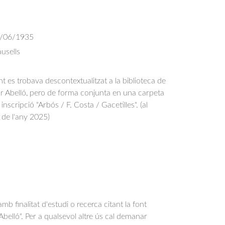
/06/1935
usells
es trobava descontextualitzat a la biblioteca de
or Abelló, pero de forma conjunta en una carpeta
nscripció "Arbós / F. Costa / Gacetilles". (al
 de l'any 2025)
b finalitat d'estudi o recerca citant la font
belló". Per a qualsevol altre ús cal demanar