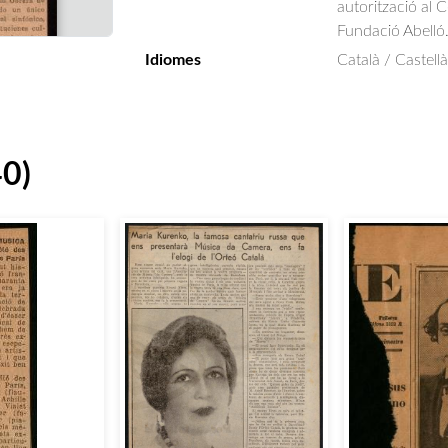
autorització al 
Fundació Abelló
Idiomes
Català / Castellà
40)