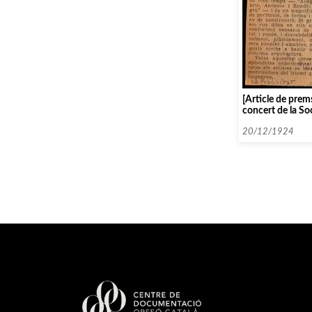
[Article de prem
concert de la So
Instrument à ven
20/12/1924