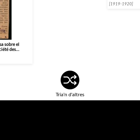
[1919-1920]
sa sobre el
ciété des
t de Paris]
Tria'n d'altres