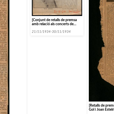
[Conjunt de retalls de premsa
amb relació als concerts de
Maria Kurenko]
21/11/1934-30/11/1934
[Retalls de pre
Gol i Joan Estelr