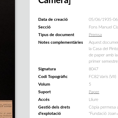
Càmera]
Data de creació
05/06/1935-06
Secció
Fons Manuel Cla
Tipus de document
Premsa
Notes complementàries
Aquest document 
la Casa del Pint
de paper amb la i
primer semestre
Signatura
8047
Codi Topogràfic
FC82 Varis (VII)
Volum
5
Suport
Paper
Accés
Lliure
Gestió dels drets
Còpia permesa am
d'explotació
"Fundació Joan A