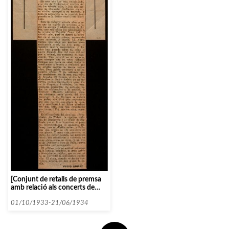
[Conjunt de retalls de premsa
amb relació als concerts de
l’Orquestra Simfònica de
Madrid i al mestre Arbós]
01/10/1933-21/06/1934