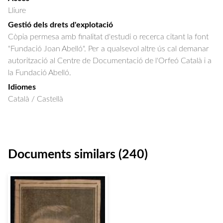
Lliure
Gestió dels drets d'explotació
Còpia permesa amb finalitat d'estudi o recerca citant la font
"Fundació Joan Abelló". Per a qualsevol altre ús cal demanar
autorització al Centre de Documentació de l'Orfeó Català i a
la Fundació Abelló.
Idiomes
Català / Castellà
Documents similars (240)