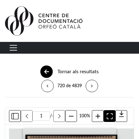
Vés al contingut
Navegació principal
Tornar als resultats
720 de 4839
/
-
100%