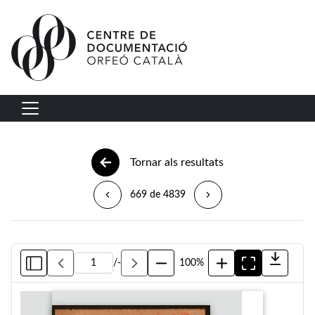
Vés al contingut
Navegació principal
Tornar als resultats
669 de 4839
/
-
100%