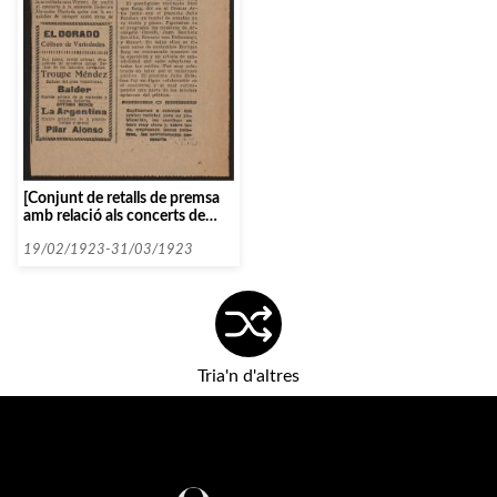
[Conjunt de retalls de premsa
amb relació als concerts de
Serge Prokofieff i Diran
Alexanian]
19/02/1923-31/03/1923
Tria'n d'altres