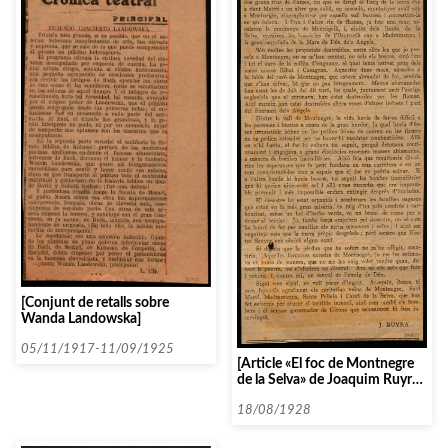
[Conjunt de retalls sobre
Wanda Landowska]
05/11/1917-11/09/1925
[Article «El foc de Montnegre
de la Selva» de Joaquim Ruyra,
i dibuix de l’autor]
18/08/1928