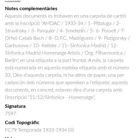
Notes complementàries
Aquests documents es trobaven en una carpeta de cartró
amb la inscripció "AMDAC / 1933-34 / 1- Pittaluga / 2-
Stravinsky / 3- Pasquier / 4- Smeterlin / 5- 6- Posselt / 7-
Orfeó Català Bach / 8- O.P.C. Madriguero / 9- Piatigorsky /
Garbusova / 10- Kreisler / 11- Sinfonica Madrid / 12-
Sinfonica Madrid Homenatge Arbós / Org. Filharmonica /
Berlin", en una etiqueta a la part frontal. A més, la carpeta
està numerada en aquesta mateixa etiqueta amb el número
33. Dins d'aquesta carpeta, hi ha altres de paper, una per
cadascún dels números que apareixen a l'etiqueta: aquests
documents, en concret, estaven dins d'una carpeta amb
l'inscripció "11/12/Sinfonica - Homenatge".
Signatura
7597
Codi Topogràfic
FC79 Temporada 1933-1934 (III)