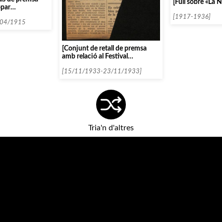
[Full sobre «La 
opar
mestre
[1917-1936]
/04/1915
[Conjunt de retall de premsa
amb relació al Festival
Strawinsky]
[15/11/1933-23/11/1933]
Tria'n d'altres