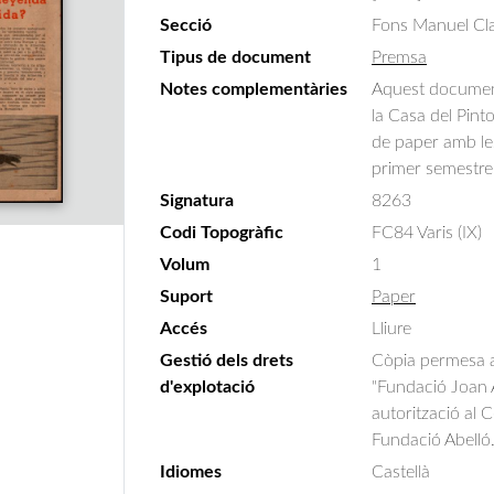
Secció
Fons Manuel Cla
Tipus de document
Premsa
Notes complementàries
Aquest document 
la Casa del Pint
de paper amb les 
primer semestre
Signatura
8263
Codi Topogràfic
FC84 Varis (IX)
Volum
1
Suport
Paper
Accés
Lliure
Gestió dels drets
Còpia permesa am
d'explotació
"Fundació Joan A
autorització al 
Fundació Abelló
Idiomes
Castellà