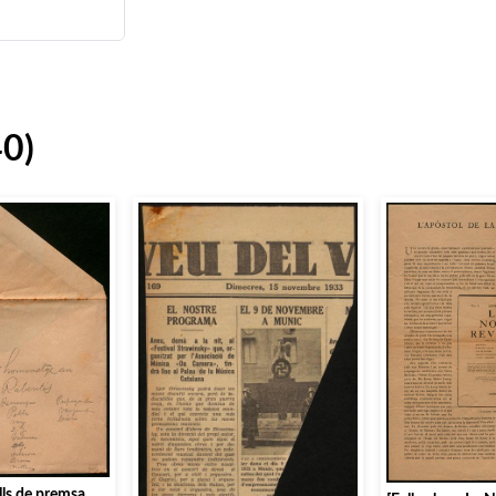
40)
lls de premsa