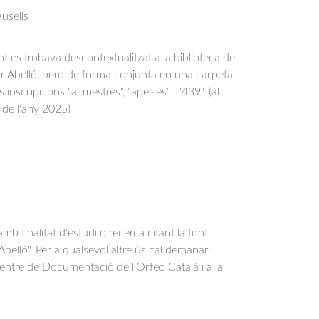
usells
es trobava descontextualitzat a la biblioteca de
or Abelló, pero de forma conjunta en una carpeta
inscripcions "a. mestres", "apel·les" i "439". (al
 de l'any 2025)
b finalitat d'estudi o recerca citant la font
belló". Per a qualsevol altre ús cal demanar
Centre de Documentació de l'Orfeó Català i a la
.