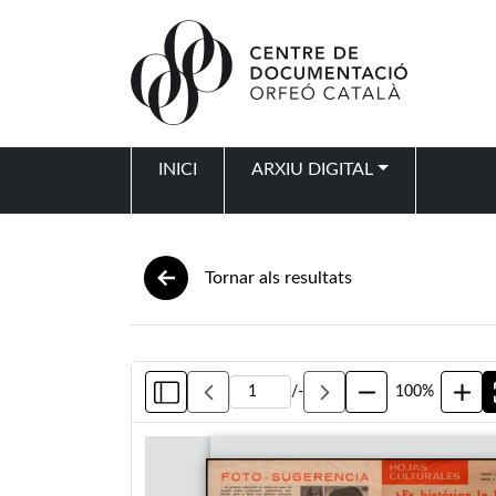
Vés al contingut
INICI
ARXIU DIGITAL
Navegació principal
Tornar als resultats
/
-
100%