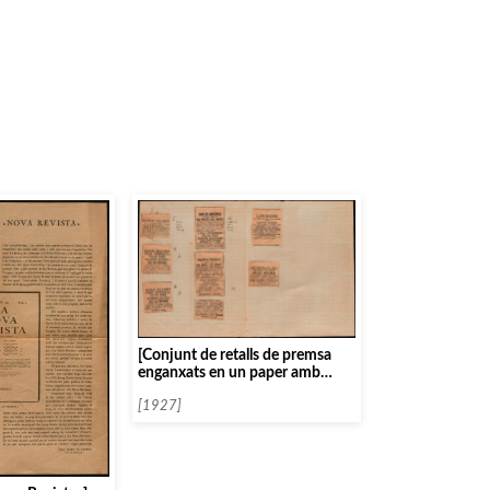
[Conjunt de retalls de premsa
enganxats en un paper amb
relació a l’homenatge a Apel·les
Mestres]
[1927]