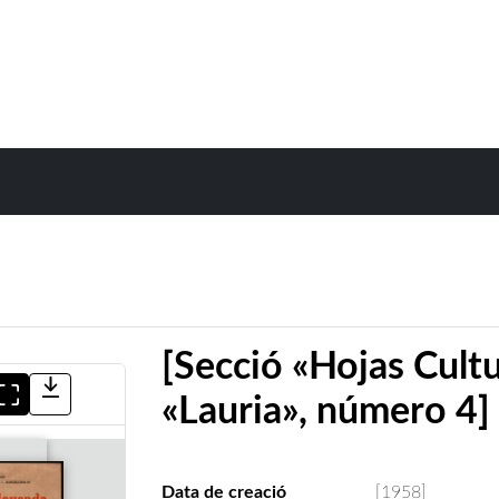
[Secció «Hojas Cultu
«Lauria», número 4]
Data de creació
[1958]