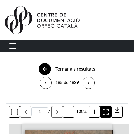
Vés al contingut
Navegació principal
Tornar als resultats
185 de 4839
/
-
100%