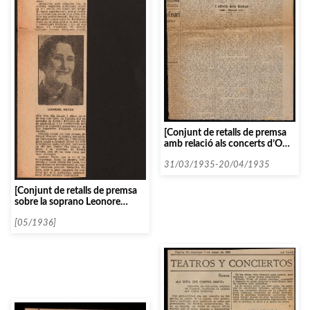
[Conjunt de retalls de premsa
amb relació als concerts d’Otto
Klemperer]
31/03/1935-20/04/1935
[Conjunt de retalls de premsa
sobre la soprano Leonore
Meyer]
[05/1936]