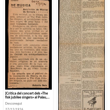
[Crítica del concert dels «The
fisk jubilee singers» al Palau,
per Antonio Sala]
Desconegut
27/12/1926