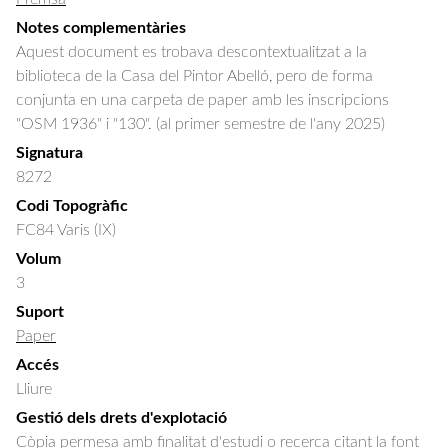
Notes complementàries
Aquest document es trobava descontextualitzat a la
biblioteca de la Casa del Pintor Abelló, pero de forma
conjunta en una carpeta de paper amb les inscripcions
"OSM 1936" i "130". (al primer semestre de l'any 2025)
Signatura
8272
Codi Topogràfic
FC84 Varis (IX)
Volum
3
Suport
Paper
Accés
Lliure
Gestió dels drets d'explotació
Còpia permesa amb finalitat d'estudi o recerca citant la font