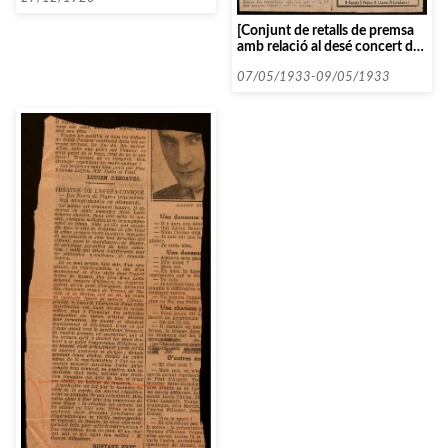
[Conjunt de retalls de premsa
amb relació al desé concert del
curs 1932-1933, en el marc de
les Audicions Intimes]
07/05/1933-09/05/1933