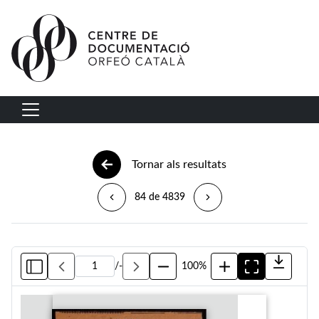
Vés al contingut
Navegació principal
Tornar als resultats
84 de 4839
/
-
100%