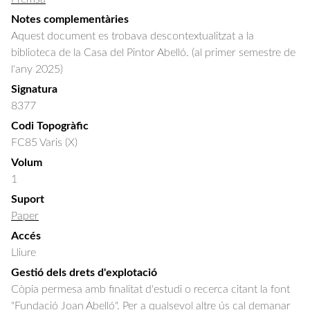
Notes complementàries
Aquest document es trobava descontextualitzat a la
biblioteca de la Casa del Pintor Abelló. (al primer semestre de
l'any 2025)
Signatura
8377
Codi Topogràfic
FC85 Varis (X)
Volum
1
Suport
Paper
Accés
Lliure
Gestió dels drets d'explotació
Còpia permesa amb finalitat d'estudi o recerca citant la font
"Fundació Joan Abelló". Per a qualsevol altre ús cal demanar