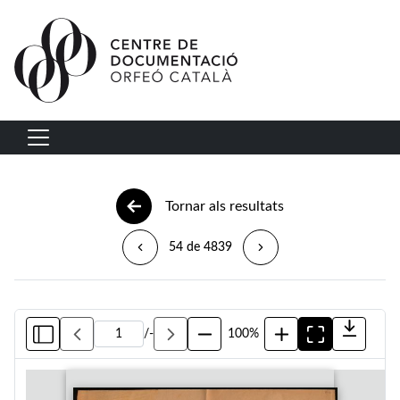
Vés al contingut
Navegació principal
Tornar als resultats
54 de 4839
/
-
100%