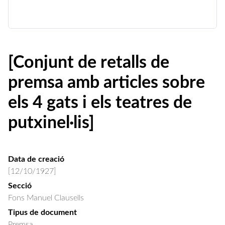
[Conjunt de retalls de
premsa amb articles sobre
els 4 gats i els teatres de
putxinel·lis]
Data de creació
[12/10/1927]
Secció
Fons Manuel Clausells
Tipus de document
Premsa