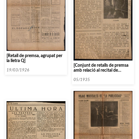
[Retall de premsa, agrupat per
la lletra Q]
[Conjunt de retalls de premsa
amb relació al recital de
19/03/1926
Cassadó i Alexandre Vilalta]
05/1935