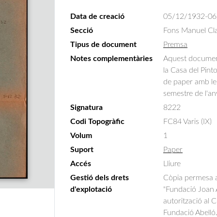
Data de creació
05/12/1932-06
Secció
Fons Manuel Cla
Tipus de document
Premsa
Notes complementàries
Aquest document 
la Casa del Pint
de paper amb les
semestre de l'a
Signatura
8222
Codi Topogràfic
FC84 Varis (IX)
Volum
1
Suport
Paper
Accés
Lliure
Gestió dels drets
Còpia permesa am
d'explotació
"Fundació Joan A
autorització al 
Fundació Abelló