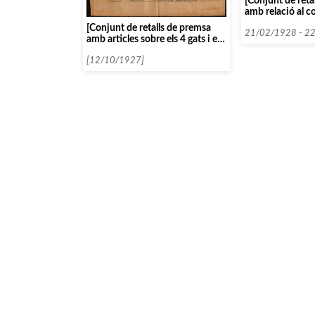
[Conjunt de reta
amb relació al c
Mishca Elman]
[Conjunt de retalls de premsa
21/02/1928 - 2
amb articles sobre els 4 gats i els
teatres de putxinel·lis]
[12/10/1927]