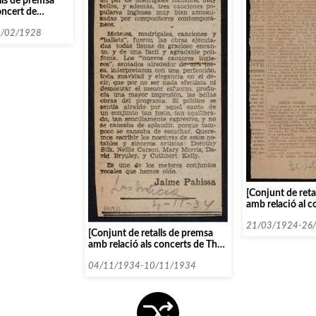
lls de premsa
oncert de
2/02/1928
[Conjunt de reta
amb relació al c
Quartet Gewan
21/03/1924-26
[Conjunt de retalls de premsa
amb relació als concerts de The
New English Singers]
04/11/1934-10/11/1934