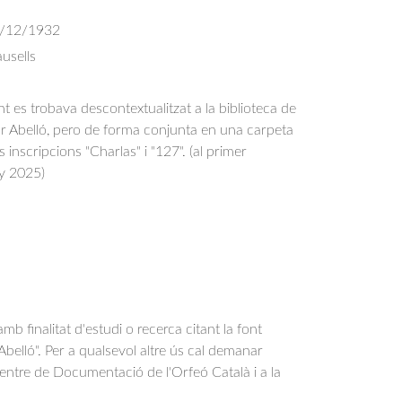
/12/1932
usells
es trobava descontextualitzat a la biblioteca de
or Abelló, pero de forma conjunta en una carpeta
 inscripcions "Charlas" i "127". (al primer
ny 2025)
b finalitat d'estudi o recerca citant la font
belló". Per a qualsevol altre ús cal demanar
Centre de Documentació de l'Orfeó Català i a la
.