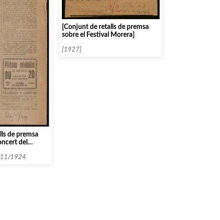
[Conjunt de retalls de premsa
sobre el Festival Morera]
[1927]
lls de premsa
oncert del
dhaus]
/11/1924