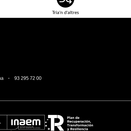
Tria'n d'altres
na
93 295 72 00