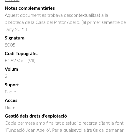
Notes complementàries
Aquest document es trobava descontextualitzat a la
biblioteca de la Casa del Pintor Abelló. (al primer semestre de
l'any 2025)
Signatura
8005
Codi Topogràfic
FC82 Varis (VII)
Volum
2
Suport
Paper
Accés
Lliure
Gestió dels drets d'explotació
Còpia permesa amb finalitat d'estudi o recerca citant la font
"Fundació Joan Abelló". Per a qualsevol altre ús cal demanar