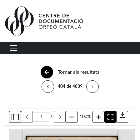
Vés al contingut
Navegació principal
Tornar als resultats
404 de 4839
/
-
100%