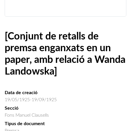
[Conjunt de retalls de
premsa enganxats en un
paper, amb relació a Wanda
Landowska]
Data de creació
19/05/1925-19/09/1925
Secció
Fons Manuel Clausells
Tipus de document
Premsa