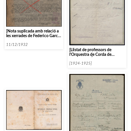
[Nota suplicada amb relació a
les xerrades de Federico Garcia
Sanchiz]
11/12/1932
[Llistat de professors de
l’Orquestra de Corda de
l’Associació Íntima de
Concerts]
[1924-1925]