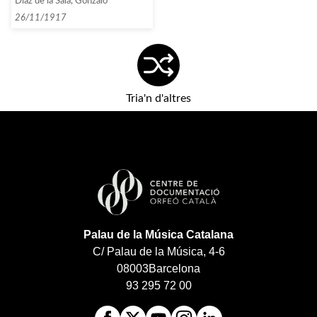
Díaz de la Sala, Gonzalo
trios, quartets amb piano i
quintets]
26/11/1917
Tria'n d'altres
Palau de la Música Catalana
C/ Palau de la Música, 4-6
08003
Barcelona
93 295 72 00