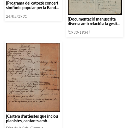
[Programa del catorzè concert
simfònic popular per la Banda
Municipal de Barcelona]
24/05/1931
[Documentació manuscrita
diversa amb relació a la gestió
de concerts del curs 1933-
1934]
[1933-1934]
[Cartera d’artiestes que inclou
pianistes, cantants amb
pianistes, violins i pianistes,