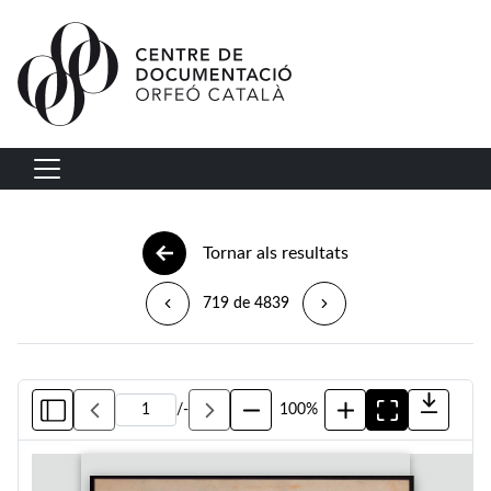
Vés al contingut
Navegació principal
Tornar als resultats
719 de 4839
/
-
100%