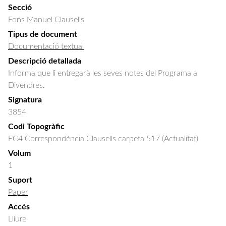
Secció
Fons Manuel Clausells
Tipus de document
Documentació textual
Descripció detallada
Informa que li entregarà les seves notes del Programa a 
Divendres.
Signatura
3854
Codi Topogràfic
FC4 Correspondència Clausells carpeta 517 (Actualitat)
Volum
1
Suport
Paper
Accés
Lliure