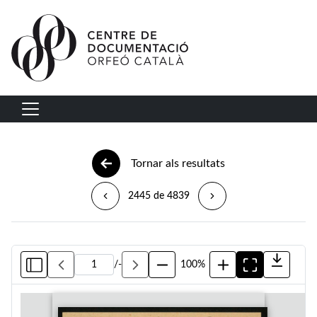
Vés al contingut
Navegació principal
Tornar als resultats
2445 de 4839
/
-
100%