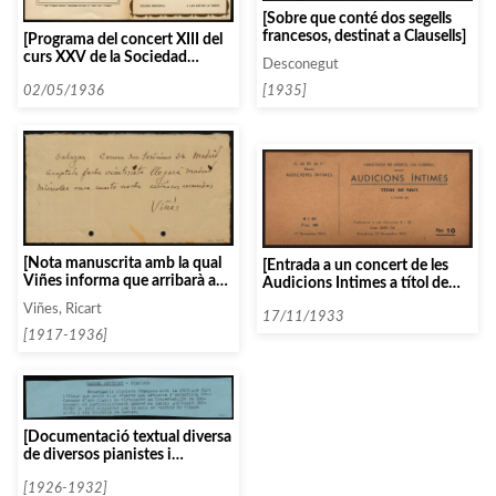
[Sobre que conté dos segells
francesos, destinat a Clausells]
[Programa del concert XIII del
curs XXV de la Sociedad
Desconegut
Filarmónica de Valencia, amb
[1935]
Marian Anderson]
02/05/1936
[Nota manuscrita amb la qual
[Entrada a un concert de les
Viñes informa que arribarà a
Audicions Intimes a títol de
Madrid el dimecres]
soci]
Viñes, Ricart
17/11/1933
[1917-1936]
[Documentació textual diversa
de diversos pianistes i
clavicembalistes ordenats per
la lletra E]
[1926-1932]