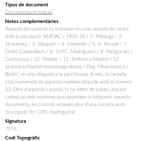
Tipus de document
Documentació textual
Notes complementàries
Aquests documents es trobaven en una carpeta de cartró
amb la inscripció "AMDAC / 1933-34 / 1- Pittaluga / 2-
Stravinsky / 3- Pasquier / 4- Smeterlin / 5- 6- Posselt / 7-
Orfeó Català Bach / 8- O.P.C. Madriguero / 9- Piatigorsky /
Garbusova / 10- Kreisler / 11- Sinfonica Madrid / 12-
Sinfonica Madrid Homenatge Arbós / Org. Filharmonica /
Berlin", en una etiqueta a la part frontal. A més, la carpeta
està numerada en aquesta mateixa etiqueta amb el número
33. Dins d'aquesta carpeta, hi ha altres de paper, una per
cadascún dels números que apareixen a l'etiqueta: aquests
documents, en concret, estaven dins d'una carpeta amb
l'inscripció "8 / OPC madriguera".
Signatura
7576
Codi Topogràfic