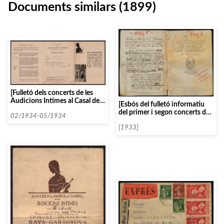
Documents similars (1899)
[Fulletó dels concerts de les
Audicions Intimes al Casal del
[Esbós del fulletó informatiu
Metge entre febrer i maig del
del primer i segon concerts del
1934]
02/1934-05/1934
curs 1933-1934]
[1933]