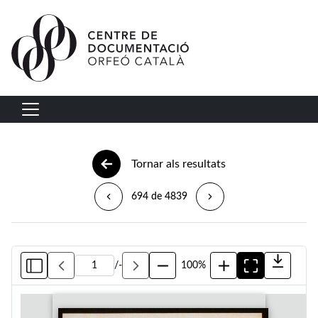
Vés al contingut
Navegació principal
Tornar als resultats
694 de 4839
/
-
100%