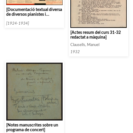
[Documentació textual diversa
de diversos pianistes i
clavicembalistes ordenats per
la lletra S]
[1924-1934]
[Actes resum del curs 31-32
redactat a màquina]
Clausells, Manuel
1932
[Notes manuscrites sobre un
programa de concert]