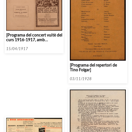
[Programa del concert vuitè del
curs 1916-1917, amb
l’Orquestra de l’Associació de
Música da Càmera]
15/04/1917
[Programa del repertori de
Tino Folgar]
03/11/1928