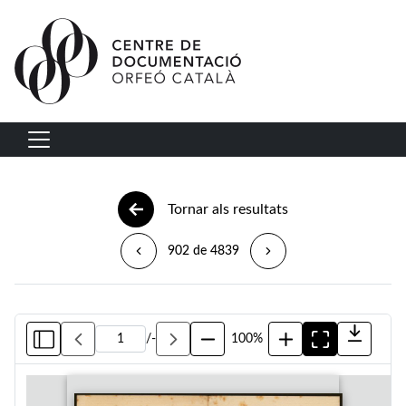
Vés al contingut
Navegació principal
Tornar als resultats
902 de 4839
/
-
100%