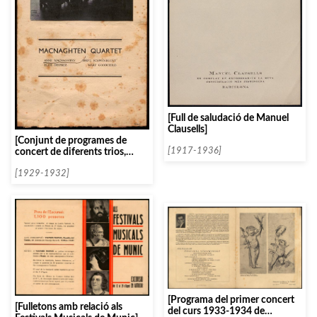
[Full de saludació de Manuel
Clausells]
[Conjunt de programes de
concert de diferents trios,
[1917-1936]
quartets i quintets ordenats
per la lletra M]
[1929-1932]
[Programa del primer concert
[Fulletons amb relació als
del curs 1933-1934 de