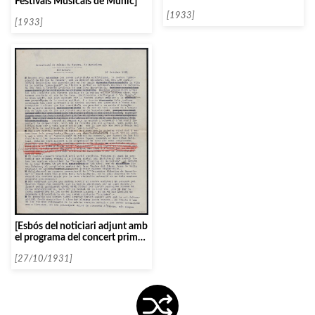
Festivals Musicals de Munic]
l’Associació de Música da
Càmera]
[1933]
[1933]
[Esbós del noticiari adjunt amb
el programa del concert primer
del curs dinovè]
[27/10/1931]