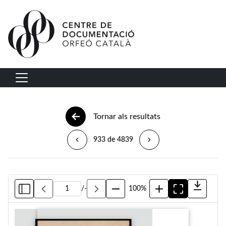
Vés al contingut
Navegació principal
Tornar als resultats
933 de 4839
/
-
100%