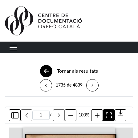
Vés al contingut
Navegació principal
Tornar als resultats
1735 de 4839
/
-
100%