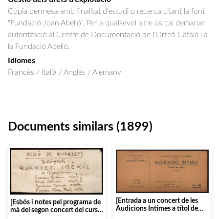
Còpia permesa amb finalitat d'estudi o recerca citant la font
"Fundació Joan Abelló". Per a qualsevol altre ús cal demanar
autorització al Centre de Documentació de l'Orfeó Català i a
la Fundació Abelló.
Idiomes
Francès / Italià / Anglès / Alemany
Documents similars (1899)
[Entrada a un concert de les
[Esbós i notes pel programa de
Audicions Intimes a títol de
mà del segon concert del curs
soci]
1931-1932, a càrrec del