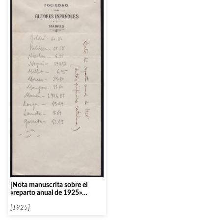
[Nota manuscrita sobre el
«reparto anual de 1925»
d’autors sinfònics catalans]
[1925]