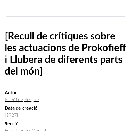
[Recull de crítiques sobre
les actuacions de Prokofieff
i Llubera de diferents parts
del món]
Autor
Prokófiev, Serguei
Data de creació
[1927]
Secció
Fons Manuel Clausells