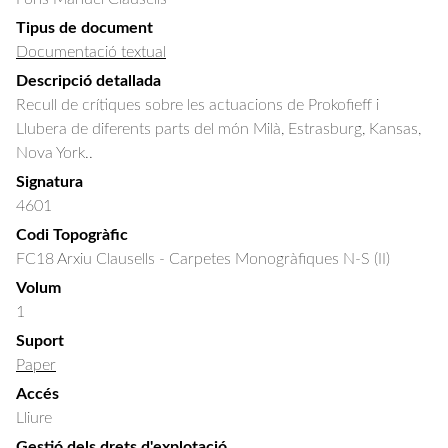
Tipus de document
Documentació textual
Descripció detallada
Recull de crítiques sobre les actuacions de Prokofieff i 
Llubera de diferents parts del món Milà, Estrasburg, Kansas, 
Nova York..
Signatura
4601
Codi Topogràfic
FC18 Arxiu Clausells - Carpetes Monogràfiques N-S (II)
Volum
1
Suport
Paper
Accés
Lliure
Gestió dels drets d'explotació