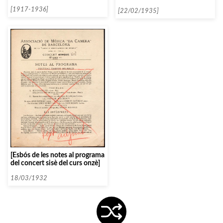
1935, amb els Infants
[1917-1936]
Cantaires de Viena]
[22/02/1935]
[Esbós de les notes al programa
del concert sisè del curs onzè]
18/03/1932