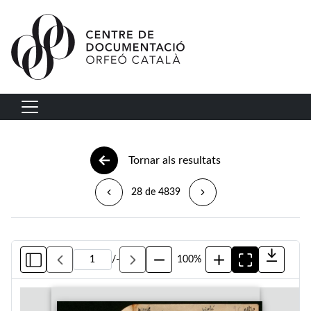
Vés al contingut
Navegació principal
Tornar als resultats
28 de 4839
/
-
100%