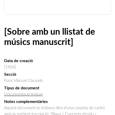
[Sobre amb un llistat de
músics manuscrit]
Data de creació
[1926]
Secció
Fons Manuel Clausells
Tipus de document
Documentació textual
Notes complementàries
Aquest document es trobava dins d'una carpeta de cartró
amb la següent inscripció: "Blaus / Concerts d'estiu /