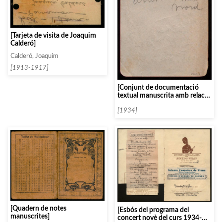
[Tarjeta de visita de Joaquim
Calderó]
Calderó, Joaquim
[1913-1917]
[Conjunt de documentació
textual manuscrita amb relació
a Ruth Posselt]
[1934]
[Quadern de notes
[Esbós del programa del
manuscrites]
concert novè del curs 1934-