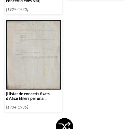
concert d’Yves Nat]
[1929-1930]
[Llistat de concerts fixats
d’Alice Ehlers per una
temporada]
[1934-1935]