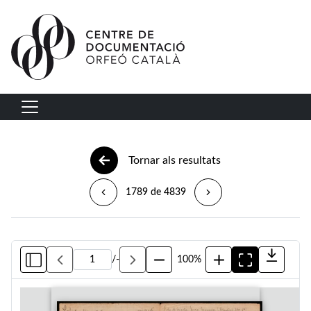
Vés al contingut
Navegació principal
Tornar als resultats
1789 de 4839
/
-
100%