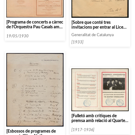
[Programa de concerts a càrrec
[Sobre que conté tres
de l’Orquestra Pau Casals amb
invitacions per entrar al Liceu,
la cooperació de la violinista
una d’elles sense utilitzar, i una
Generalitat de Catalunya
Rosa Garcia-Faria]
19/05/1930
nota manuscrita]
[1933]
[Fulletó amb crítiques de
premsa amb relació al Quartet
de Budapest]
[1917-1936]
[Esbossos de programes de