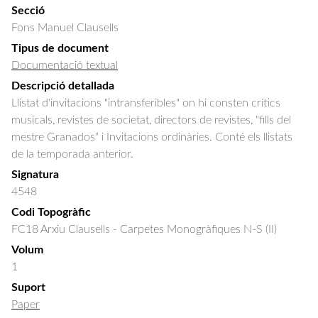
Secció
Fons Manuel Clausells
Tipus de document
Documentació textual
Descripció detallada
Llistat d'invitacions "intransferibles" on hi consten crítics 
musicals, revistes de societat, directors de revistes, "fills del 
mestre Granados" i Invitacions ordinàries. Conté els llistats 
de la temporada anterior.
Signatura
4548
Codi Topogràfic
FC18 Arxiu Clausells - Carpetes Monogràfiques N-S (II)
Volum
1
Suport
Paper