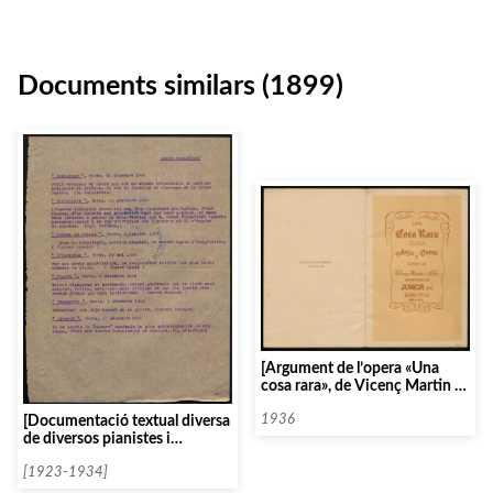
Documents similars (1899)
[Argument de l’opera «Una
cosa rara», de Vicenç Martin i
Soler]
[Documentació textual diversa
1936
de diversos pianistes i
clavicembalistes ordenats per
la lletra P]
[1923-1934]