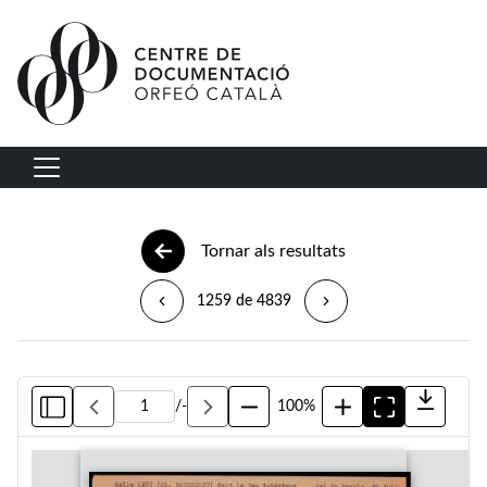
Vés al contingut
Navegació principal
Tornar als resultats
1259 de 4839
/
-
100%