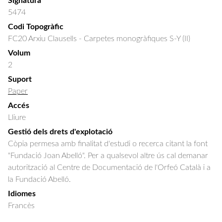
Signatura
5474
Codi Topogràfic
FC20 Arxiu Clausells - Carpetes monogràfiques S-Y (II)
Volum
2
Suport
Paper
Accés
Lliure
Gestió dels drets d'explotació
Còpia permesa amb finalitat d'estudi o recerca citant la font
"Fundació Joan Abelló". Per a qualsevol altre ús cal demanar
autorització al Centre de Documentació de l'Orfeó Català i a
la Fundació Abelló.
Idiomes
Francès