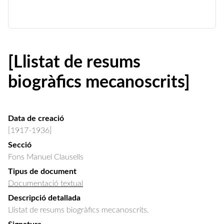
[Llistat de resums
biogràfics mecanoscrits]
Data de creació
[1917-1936]
Secció
Fons Manuel Clausells
Tipus de document
Documentació textual
Descripció detallada
Llistat de resums biogràfics mecanoscrits.