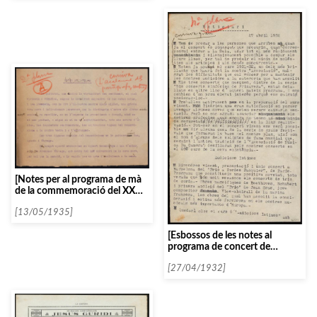
[Notes per al programa de mà
de la commemoració del XXV
aniversari de la mort de
Francesc Tàrrega, per Alfred
[13/05/1935]
Romea]
[Esbossos de les notes al
programa de concert de
l’Orquesta Pau Casals sota la
direcció de Pau Casals i
[27/04/1932]
Baltasar Samper]