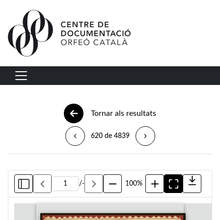
Vés al contingut
Navegació principal
Tornar als resultats
620 de 4839
/
-
100%