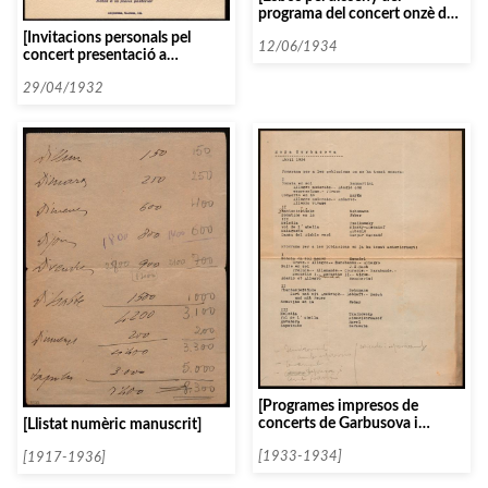
programa del concert onzè del
curs 1933-1934, amb
[Invitacions personals pel
l’Orquestra Simfònica de
12/06/1934
concert presentació a
Madrid]
Barcelona del Trio a Cordes
Pasquier de París]
29/04/1932
[Programes impresos de
concerts de Garbusova i
[Llistat numèric manuscrit]
Piatigorsky]
[1933-1934]
[1917-1936]