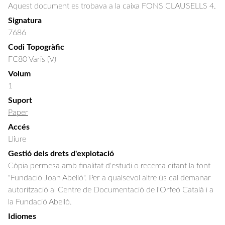
Aquest document es trobava a la caixa FONS CLAUSELLS 4.
Signatura
7686
Codi Topogràfic
FC80 Varis (V)
Volum
1
Suport
Paper
Accés
Lliure
Gestió dels drets d'explotació
Còpia permesa amb finalitat d'estudi o recerca citant la font
"Fundació Joan Abelló". Per a qualsevol altre ús cal demanar
autorització al Centre de Documentació de l'Orfeó Català i a
la Fundació Abelló.
Idiomes