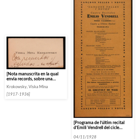
[Nota manuscrita en la qual
envia records, sobre una
targeta de visita]
Krokowsky, Viska Mina
[1917-1936]
[Programa de l’últim recital
d’Emili Vendrell del cicle
«Cançons Velles i Noves»]
04/11/1928