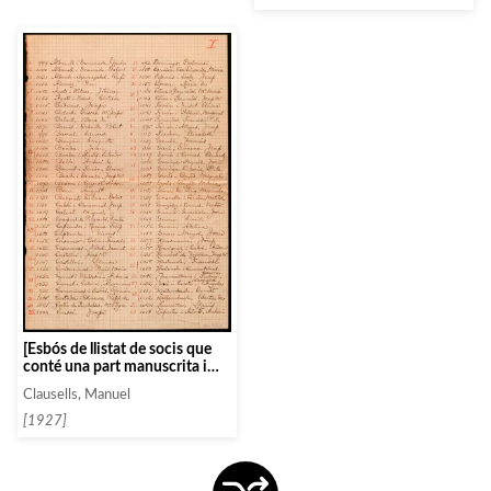
[Esbós de llistat de socis que
conté una part manuscrita i
una mecanografiada amb
Clausells, Manuel
correccions a mà]
[1927]