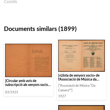
Castellà
Documents similars (1899)
[«Llista de senyors socis» de
l’Associació de Música da
[Circular amb avís de
Càmera de la temporada 1927-
subscripció als senyors socis
["Associació de Música "Da
28]
de l’Orfeó Català]
Camera""]
03/1925
1927