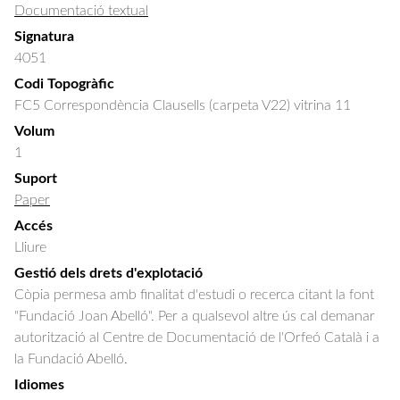
Documentació textual
Signatura
4051
Codi Topogràfic
FC5 Correspondència Clausells (carpeta V22) vitrina 11
Volum
1
Suport
Paper
Accés
Lliure
Gestió dels drets d'explotació
Còpia permesa amb finalitat d'estudi o recerca citant la font
"Fundació Joan Abelló". Per a qualsevol altre ús cal demanar
autorització al Centre de Documentació de l'Orfeó Català i a
la Fundació Abelló.
Idiomes