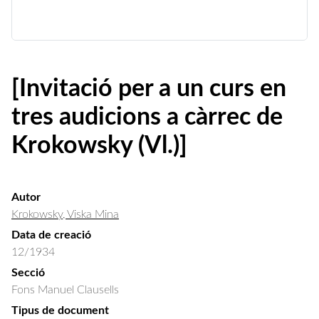
[Invitació per a un curs en
tres audicions a càrrec de
Krokowsky (Vl.)]
Autor
Krokowsky, Viska Mina
Data de creació
12/1934
Secció
Fons Manuel Clausells
Tipus de document