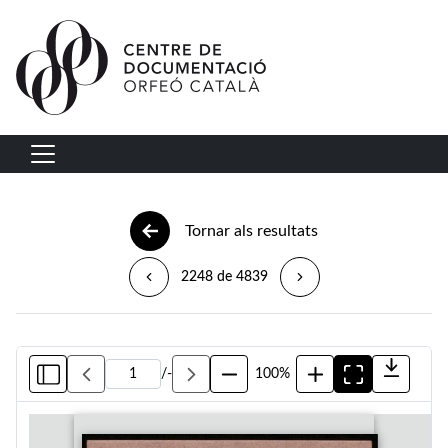
Vés al contingut
Navegació principal
Tornar als resultats
2248 de 4839
/
-
100%