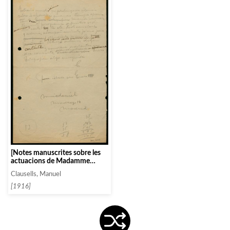
[Notes manuscrites sobre les
actuacions de Madamme
Lahowska, del Cuarteto Poulet
Clausells, Manuel
i de Jeanne Montjovet]
[1916]