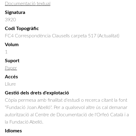
Documentació textual
Signatura
3920
Codi Topogràfic
FC4 Correspondència Clausells carpeta 517 (Actualitat)
Volum
1
Suport
Paper
Accés
Lliure
Gestió dels drets d'explotació
Còpia permesa amb finalitat d'estudi o recerca citant la font
"Fundació Joan Abelló". Per a qualsevol altre ús cal demanar
autorització al Centre de Documentació de l'Orfeó Català i a
la Fundació Abelló.
Idiomes