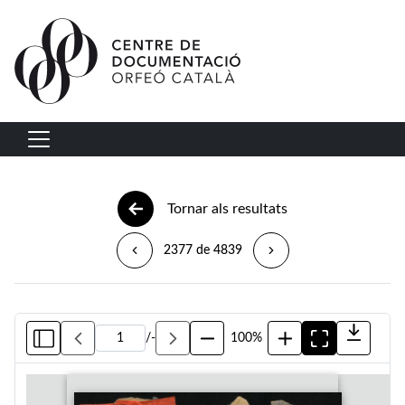
Vés al contingut
Navegació principal
Tornar als resultats
2377 de 4839
/
-
100%