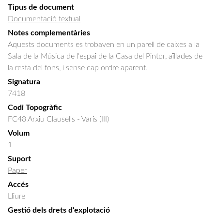
Tipus de document
Documentació textual
Notes complementàries
Aquests documents es trobaven en un parell de caixes a la
Sala de la Música de l'espai de la Casa del Pintor, aïllades de
la resta del fons, i sense cap ordre aparent.
Signatura
7418
Codi Topogràfic
FC48 Arxiu Clausells - Varis (III)
Volum
1
Suport
Paper
Accés
Lliure
Gestió dels drets d'explotació