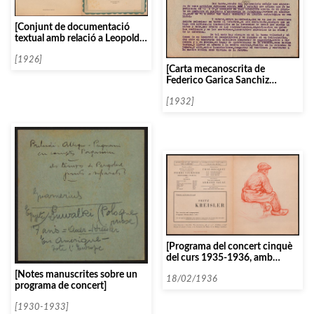
[Conjunt de documentació
textual amb relació a Leopold
Godowsky]
[1926]
[Carta mecanoscrita de
Federico Garica Sanchiz
justificant l’annulació de les
xerrades]
[1932]
[Programa del concert cinquè
del curs 1935-1936, amb
l’Orquestra Clàssica de
[Notes manuscrites sobre un
Barcelona i Isabel Marti-Colin
18/02/1936
programa de concert]
al piano]
[1930-1933]