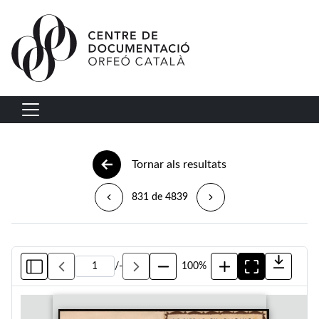
Vés al contingut
Navegació principal
Tornar als resultats
831 de 4839
/
-
100%