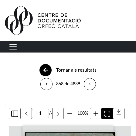
Vés al contingut
Navegació principal
Tornar als resultats
868 de 4839
/
-
100%