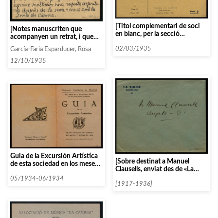
[Titol complementari de soci
[Notes manuscriten que
en blanc, per la secció
acompanyen un retrat, i que
d’Audicions Intimes]
demanen una resposta
02/03/1935
García-Faria Esparducer, Rosa
definitiva amb relació a una
reunió de la Junta]
12/10/1935
Guia de la Excursión Artística
[Sobre destinat a Manuel
de esta sociedad en los meses
Clausells, enviat des de «La
de mayo y junio de 1934
Noche Barcelona»]
05/1934-06/1934
[1917-1936]