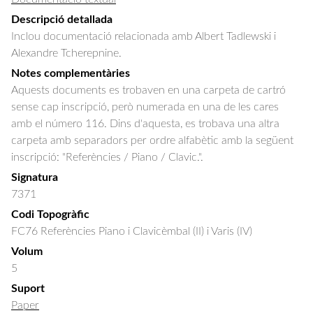
Descripció detallada
Inclou documentació relacionada amb Albert Tadlewski i 
Alexandre Tcherepnine.
Notes complementàries
Aquests documents es trobaven en una carpeta de cartró
sense cap inscripció, però numerada en una de les cares
amb el número 116. Dins d'aquesta, es trobava una altra
carpeta amb separadors per ordre alfabètic amb la següent
inscripció: "Referències / Piano / Clavic.".
Signatura
7371
Codi Topogràfic
FC76 Referències Piano i Clavicèmbal (II) i Varis (IV)
Volum
5
Suport
Paper