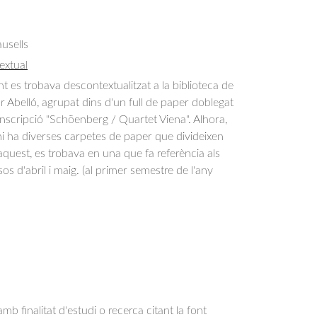
usells
extual
es trobava descontextualitzat a la biblioteca de
or Abelló, agrupat dins d'un full de paper doblegat
nscripció "Schöenberg / Quartet Viena". Alhora,
hi ha diverses carpetes de paper que divideixen
quest, es trobava en una que fa referència als
s d'abril i maig. (al primer semestre de l'any
b finalitat d'estudi o recerca citant la font