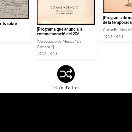
[Programa de mà
de la temporada
its sobre
full apart amb l
[Programa que anuncia la
Clausells, Manuel
programa»]
commemoració del 20è
1932-1933
aniversari de l’Associació]
["Associació de Música "Da
Camera""]
1932-1933
Tria'n d'altres