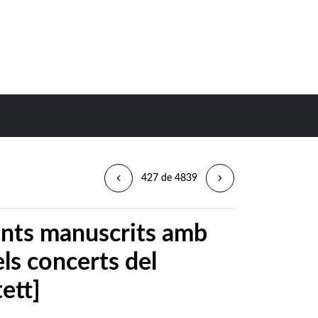
427 de 4839
nts manuscrits amb
els concerts del
ett]