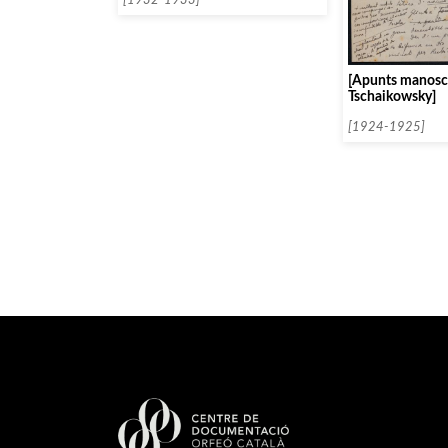
[1932-1933]
[Apunts manoscr
Tschaikowsky]
[1924-1925]