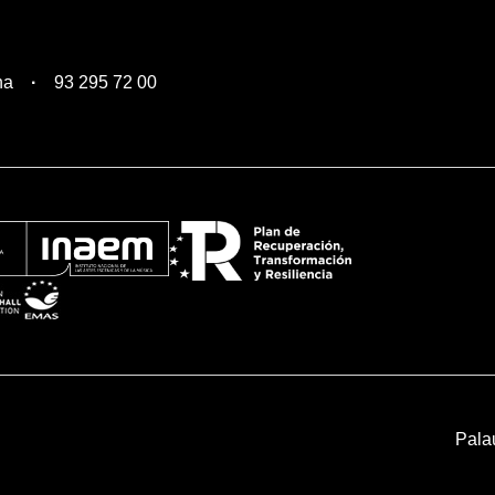
na
93 295 72 00
Pala