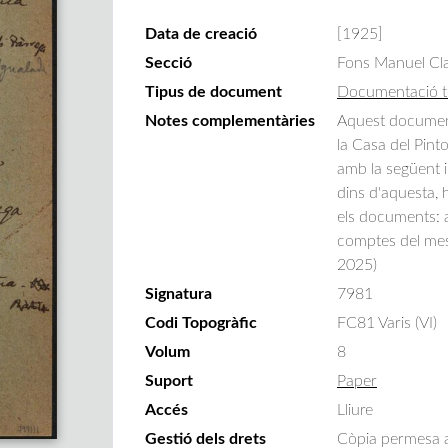
Data de creació
[1925]
Secció
Fons Manuel Cla
Tipus de document
Documentació t
Notes complementàries
Aquest document 
la Casa del Pint
amb la següent i
dins d'aquesta, 
els documents: a
comptes del meso
2025)
Signatura
7981
Codi Topogràfic
FC81 Varis (VI)
Volum
8
Suport
Paper
Accés
Lliure
Gestió dels drets
Còpia permesa am