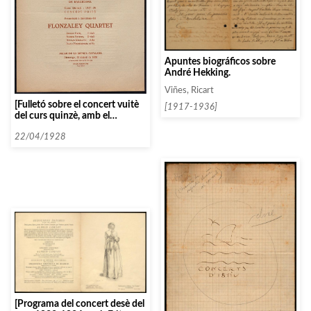
Apuntes biográficos sobre
André Hekking.
Viñes, Ricart
[Fulletó sobre el concert vuitè
[1917-1936]
del curs quinzè, amb el
Flonzaley Quartet]
22/04/1928
[Programa del concert desè del