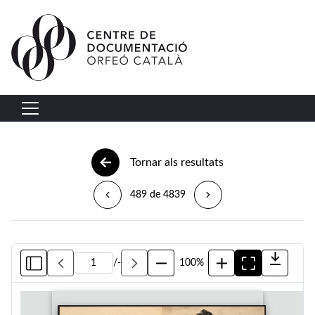
Vés al contingut
Navegació principal
Tornar als resultats
489 de 4839
/
-
100%