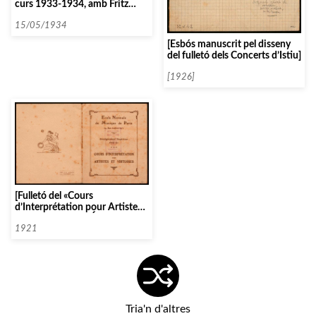
curs 1933-1934, amb Fritz
Kreisler]
15/05/1934
[Esbós manuscrit pel disseny
del fulletó dels Concerts d’Istiu]
[1926]
[Fulletó del «Cours
d’Interprétation pour Artistes
et Virtuoses» de l’École
Normale de Musique de Paris.
1921
Tria'n d'altres