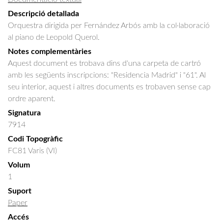
Descripció detallada
Orquestra dirigida per Fernández Arbós amb la col·laboració 
al piano de Leopold Querol.
Notes complementàries
Aquest document es trobava dins d'una carpeta de cartró
amb les següents inscripcions: "Residencia Madrid" i "61". Al
seu interior, aquest i altres documents es trobaven sense cap
ordre aparent.
Signatura
7914
Codi Topogràfic
FC81 Varis (VI)
Volum
1
Suport
Paper
Accés