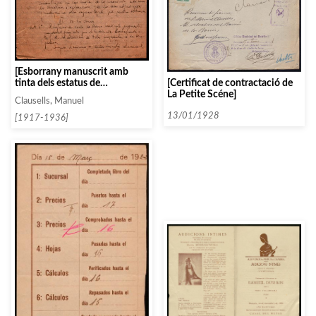
[Esborrany manuscrit amb
[Certificat de contractació de
tinta dels estatus de
La Petite Scéne]
l’Associació de Música da
Clausells, Manuel
Càmera]
13/01/1928
[1917-1936]