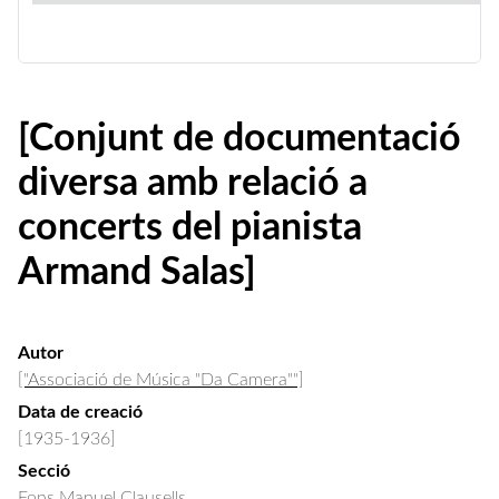
[Conjunt de documentació
diversa amb relació a
concerts del pianista
Armand Salas]
Autor
["Associació de Música "Da Camera""]
Data de creació
[1935-1936]
Secció
Fons Manuel Clausells