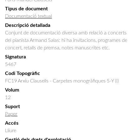
Tipus de document
Documentació textual
Descripció detallada
Conjunt de documentació diversa amb relació a concerts 
del pianista Armand Salas: hi ha invitacions, programes de 
concert, retalls de premsa, notes manuscrites etc.
Signatura
5467
Codi Topogràfic
FC19 Arxiu Clausells - Carpetes monogràfiques S-Y (I)
Volum
12
Suport
Paper
Accés
Lliure
Gestió dels drets d'explotació