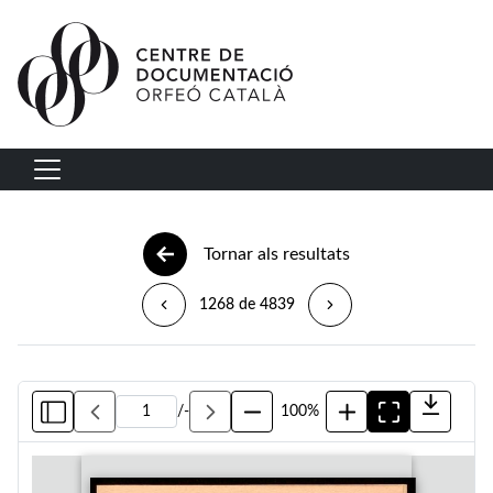
Vés al contingut
Navegació principal
Tornar als resultats
1268 de 4839
/
-
100%