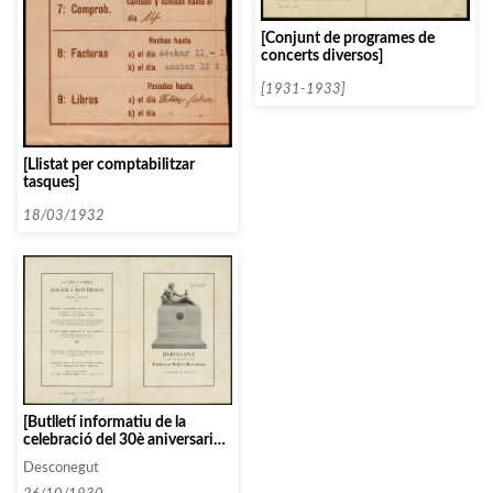
[Conjunt de programes de
concerts diversos]
[1931-1933]
[Llistat per comptabilitzar
tasques]
18/03/1932
[Butlletí informatiu de la
celebració del 30è aniversari
de la mort de Francesc Soler i
Desconegut
Rovirosa]