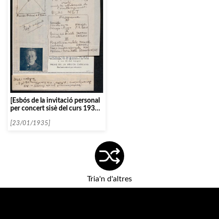
[Esbós de la invitació personal
per concert sisè del curs 1934-
1935, amb Roman Totenberg]
[23/01/1935]
Tria'n d'altres