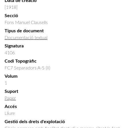
Data de creació
[1918]
Secció
Fons Manuel Clausells
Tipus de document
Documentació textual
Signatura
4106
Codi Topogràfic
FC7 Separadors A-S (II)
Volum
1
Suport
Paper
Accés
Lliure
Gestió dels drets d'explotació