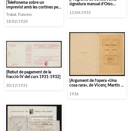
[Telefonema sobre un
signatura manual d’Otto
imprevist amb les cortines pel
Klemperer]
concert del Quartet
13/04/1935
Trabal, Francesc
Renaixement a Sabadell]
18/02/1920
[Rebut de pagament de la
fracció IV del curs 1931-1932]
[Argument de l’opera «Una
cosa rara», de Vicenç Martin i
30/12/1931
Soler]
1936