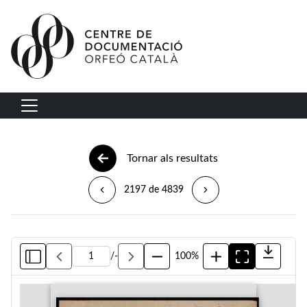
Vés al contingut
Navegació principal
Tornar als resultats
2197 de 4839
/
-
100%