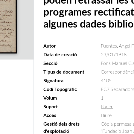
poden retrassar les 
programes rectificat
algunes dades biblio
Autor
Fuentes, Angel F
Data de creació
23/01/1918
Secció
Fons Manuel Cla
Tipus de document
Correspondènci
Signatura
4105
Codi Topogràfic
FC7 Separadors 
Volum
1
Suport
Paper
Accés
Lliure
Gestió dels drets
Còpia permesa am
d'explotació
"Fundació Joan A