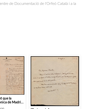
Centre de Documentació de l'Orfeó Català i a la
.
et que la
ònica de Madrid
ut decidir res
von