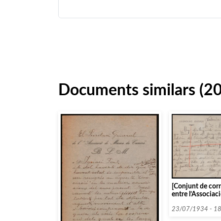
Documents similars (2
[Conjunt de cor
entre l’Associac
Càmera i diverse
entitats que co
23/07/1934 - 1
lletra Q, datada 