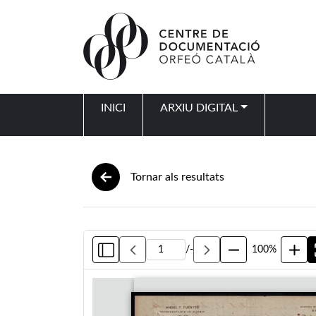
Vés al contingut
INICI
ARXIU DIGITAL
Navegació principal
Tornar als resultats
/
-
100%