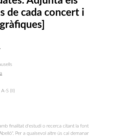
dates. Adjunta els
s de cada concert i
gràfiques]
.
usells
a
A-S (II)
b finalitat d'estudi o recerca citant la font
belló". Per a qualsevol altre ús cal demanar