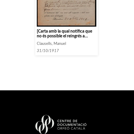
[Carta amb la qual notifica que
no és possible el reingrés a
l’Associació amb les mateixes
Clausells, Manuel
condicions de les que gaudia
abans de donar-se de baixa]
31/10/1917