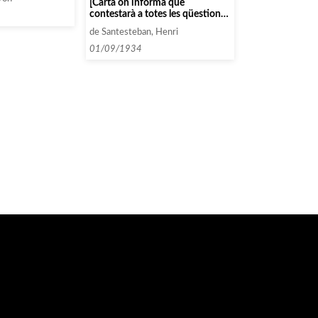
[Carta on informa que
va carta passada]
contestarà a totes les qüestions
pendents tan bon punt li sigui
de Santesteban, Henri
possible]
01/09/1934