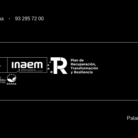
na
93 295 72 00
Pala