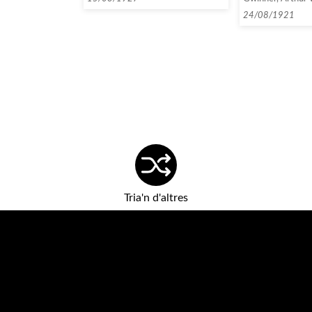
respecte a la se
24/08/1921
Tria'n d'altres