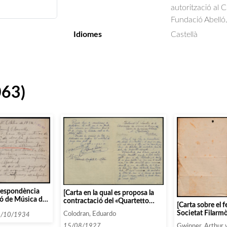
autorització al 
Fundació Abelló
Idiomes
Castellà
063)
respondència
[Carta en la qual es proposa la
ió de Música da
contractació del «Quartetto
[Carta sobre el f
s persones i
Poltronieri» per tres concerts
Societat Filarm
Colodran, Eduardo
mencen amb la
8/10/1934
durant el mes de setembre]
encara no ha pog
el 1934]
Gwinner, Arthur 
15/08/1927