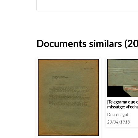
Documents similars (2
[Telegrama que c
missatge: «Fecha
mayo telegrafie
Desconegut
aceptacion sien
antes trece esc
23/04/1918
proposicion prog