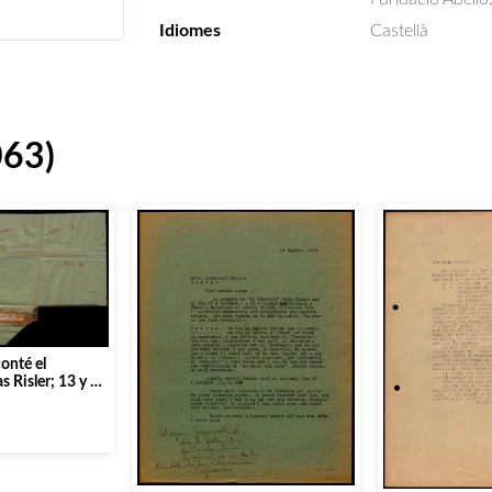
Idiomes
Castellà
063)
onté el
s Risler; 13 y 15
 hoy mismo
do imposible
ribame
ramas, daniel.»]