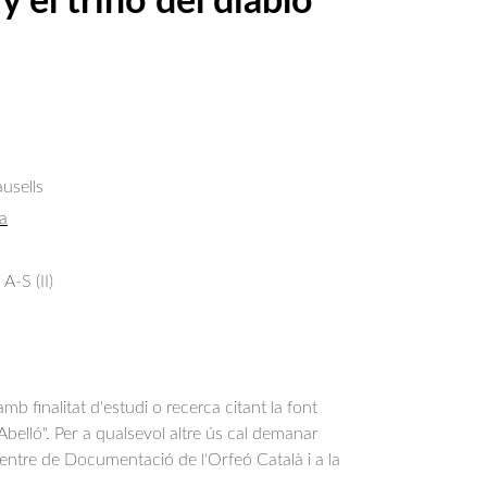
 el trino del diablo
usells
a
A-S (II)
b finalitat d'estudi o recerca citant la font
belló". Per a qualsevol altre ús cal demanar
Centre de Documentació de l'Orfeó Català i a la
.