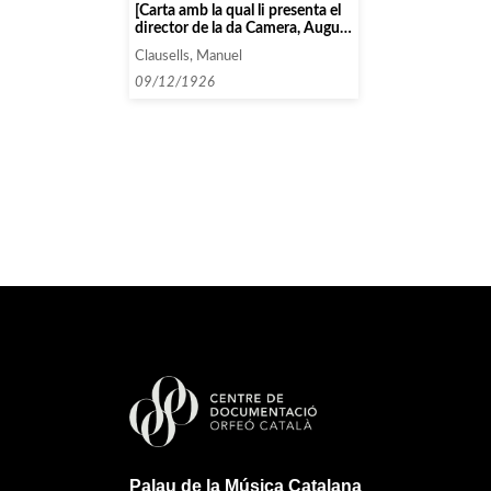
[Carta amb la qual li presenta el
director de la da Camera, August
Pi i Suñer]
Clausells, Manuel
09/12/1926
Palau de la Música Catalana