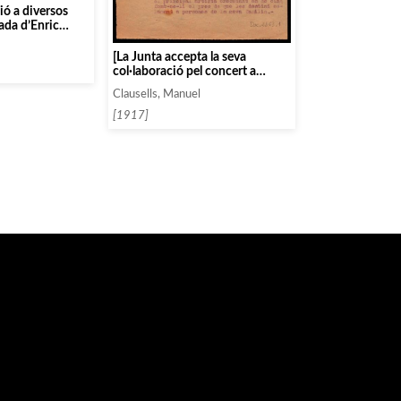
ió a diversos
tada d’Enric
 a Vilanova]
[La Junta accepta la seva
col·laboració pel concert a
celebrar el 4 de febrer 1918]
Clausells, Manuel
[1917]