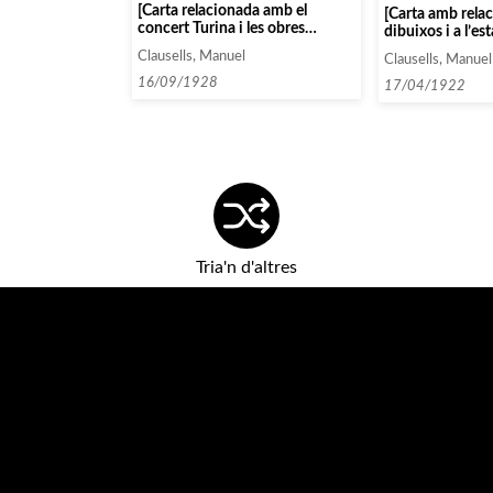
[Carta relacionada amb el
[Carta amb relac
concert Turina i les obres
dibuixos i a l’es
escollides pel programa]
Cristòfol Ricart
Clausells, Manuel
Clausells, Manuel
16/09/1928
17/04/1922
Tria'n d'altres