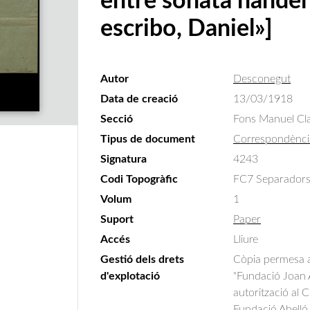
entre sonata handel y
escribo, Daniel»]
Autor
Desconegut
Data de creació
13/03/1918
Secció
Fons Manuel Cla
Tipus de document
Correspondènci
Signatura
4243
Codi Topogràfic
FC7 Separadors 
Volum
1
Suport
Paper
Accés
Lliure
Gestió dels drets
Còpia permesa am
d'explotació
"Fundació Joan A
autorització al 
Fundació Abelló