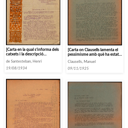
[Carta en la qual s’informa dels
[Carta on Clausells lamenta el
catxets i la descripció
pessimisme amb què ha estat
d’Edouard Herriot]
acollida la seva proposta i en la
de Santesteban, Henri
Clausells, Manuel
qual confirma l’actuació de
Casals, Pau]
19/08/1934
09/11/1925