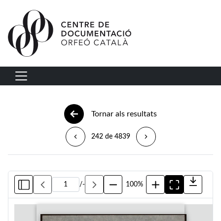
Vés al contingut
Navegació principal
Tornar als resultats
242 de 4839
/
-
100%