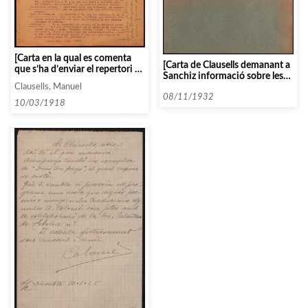
[Carta en la qual es comenta
[Carta de Clausells demanant a
que s’ha d’enviar el repertori de
Sanchiz informació sobre les
Vallin-Pardo per a que es
xerrades]
Clausells, Manuel
puguin fer les traduccions al
08/11/1932
català, i que espera
10/03/1918
confirmació de rebuda dels
contractes de Risler]