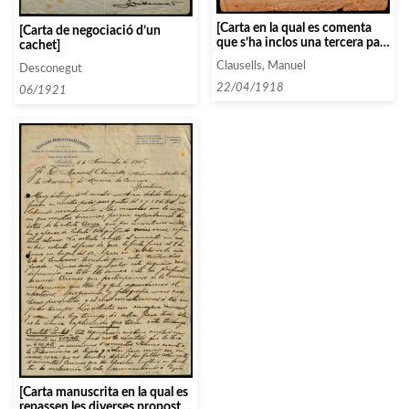
[Carta en la qual es comenta
[Carta de negociació d’un
que s’ha inclos una tercera part
cachet]
en el concert de Risler amb
Clausells, Manuel
Desconegut
obres de Liszt que no agrada i
volen suprimir aquesta tercera
22/04/1918
06/1921
part]
[Carta manuscrita en la qual es
repassen les diverses propostes