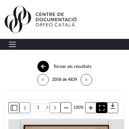
Vés al contingut
Navegació principal
Tornar als resultats
2058 de 4839
/
-
100%