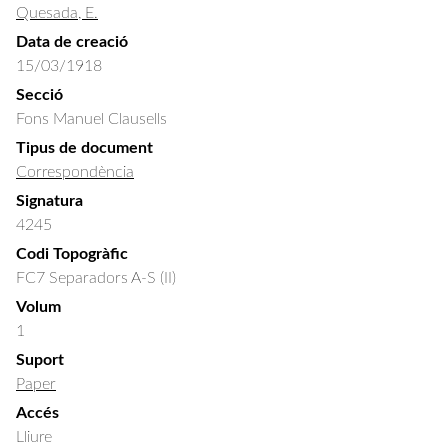
Quesada, E.
Data de creació
15/03/1918
Secció
Fons Manuel Clausells
Tipus de document
Correspondència
Signatura
4245
Codi Topogràfic
FC7 Separadors A-S (II)
Volum
1
Suport
Paper
Accés
Lliure