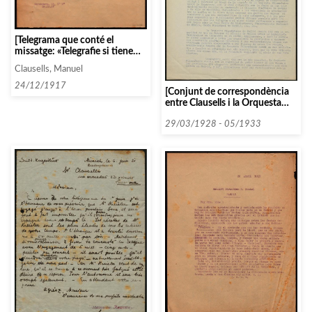
[Telegrama que conté el
missatge: «Telegrafie si tiene
fecha definitiva febrero trio
Clausells, Manuel
femenino y si de convenirnos
para lo antes posible de Enero
24/12/1917
[Conjunt de correspondència
habria fecha disponible»]
entre Clausells i la Orquesta
Filarmònica de Madrid]
29/03/1928 - 05/1933