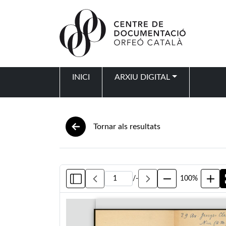
Vés al contingut
INICI
ARXIU DIGITAL
Navegació principal
Tornar als resultats
/
-
100%