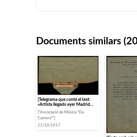
Documents similars (2
[Telegrama que conté el text:
«Artista llegado ayer Madrid
acepta cachet remitimos textos
["Associació de Música "Da
– Danil»]
Camera""]
21/10/1917