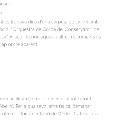
usells
a
 es trobava dins d'una carpeta de cartró amb
ipció: "Orquestra de Corda del Conservatori de
sa". Al seu interior, aquest i altres documents es
cap ordre aparent.
b finalitat d'estudi o recerca citant la font
belló". Per a qualsevol altre ús cal demanar
Centre de Documentació de l'Orfeó Català i a la
.