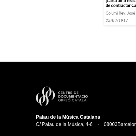
[Carta amb relaci
de contractar Ca
faci un concert a
Columi Rey, José
Filàrmonica de V
Rabentós per a q
23/08/1917
l’orquestra d’aq
Palau de la Música Catalana
C/ Palau de la Música, 4-6
08003
Barcelo