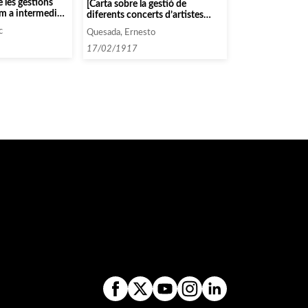
e les gestions
[Carta sobre la gestió de
om a intermediari
diferents concerts d’artistes
 de Rubinstein,
com Lahowska, Jeane Monjovet
c
Quesada, Ernesto
i Risler]
17/02/1917