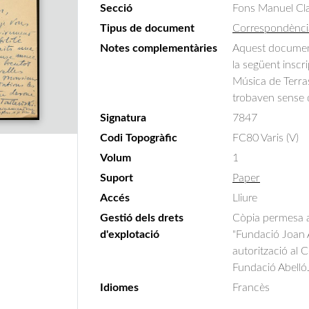
Secció
Fons Manuel Cla
Tipus de document
Correspondènci
Notes complementàries
Aquest document
la següent inscr
Música de Terras
trobaven sense 
Signatura
7847
Codi Topogràfic
FC80 Varis (V)
Volum
1
Suport
Paper
Accés
Lliure
Gestió dels drets
Còpia permesa am
d'explotació
"Fundació Joan A
autorització al 
Fundació Abelló
Idiomes
Francès