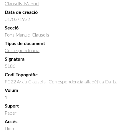
Clausells, Manuel
Data de creació
01/03/1932
Secció
Fons Manuel Clausells
Tipus de document
Correspondència
Signatura
5186
Codi Topogràfic
FC22 Arxiu Clausells -Correspondència alfabètica Da-La
Volum
1
Suport
Paper
Accés
Lliure