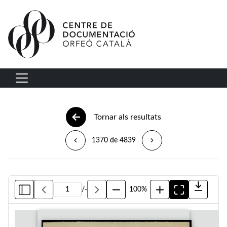
Vés al contingut
Navegació principal
Tornar als resultats
1370 de 4839
/
-
100%