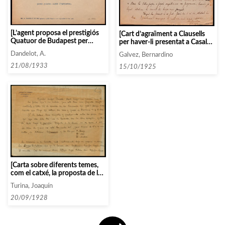
[L’agent proposa el prestigiós
[Cart d’agraïment a Clausells
Quatuor de Budapest per
per haver-li presentat a Casals i
actuar a Barcelona]
demanda de col·laborar amb
Dandelot, A.
Galvez, Bernardino
els concerts de Crickboom]
21/08/1933
15/10/1925
[Carta sobre diferents temes,
com el catxé, la proposta de la
cantant Callao i sobre l’obra
Turina, Joaquín
inèdita de piano li diu que fa
referència a Caldetes]
20/09/1928