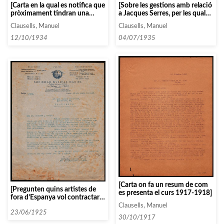
[Carta en la qual es notifica que
[Sobre les gestions amb relació
pròximament tindran una
a Jacques Serres, per les quals
resposta sobre la contractació
es faran tot el possible per
Clausells, Manuel
Clausells, Manuel
de Lisa Duncan]
ajustar-se a les condicions que
ofereixen]
12/10/1934
04/07/1935
[Carta on fa un resum de com
[Pregunten quins artistes de
es presenta el curs 1917-1918]
fora d’Espanya vol contractar
per tal de pactar catxets en les
Clausells, Manuel
tourneés]
23/06/1925
30/10/1917