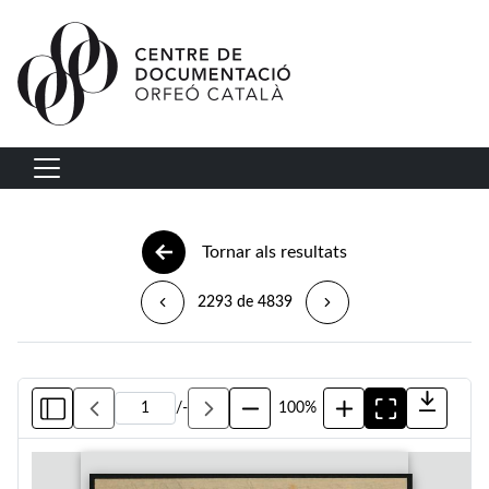
Vés al contingut
Navegació principal
Tornar als resultats
2293 de 4839
/
-
100%