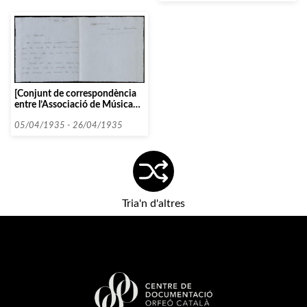
[Conjunt de correspondència
entre l’Associació de Música
da Càmera i diverses persones i
entitats que comencen amb la
05/04/1935 - 26/04/1935
lletra D entre 1934 i 1935]
Tria'n d'altres