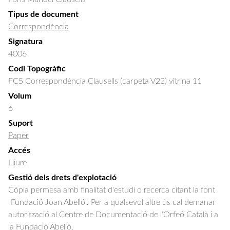
Tipus de document
Correspondència
Signatura
4006
Codi Topogràfic
FC5 Correspondència Clausells (carpeta V22) vitrina 11
Volum
6
Suport
Paper
Accés
Lliure
Gestió dels drets d'explotació
Còpia permesa amb finalitat d'estudi o recerca citant la font
"Fundació Joan Abelló". Per a qualsevol altre ús cal demanar
autorització al Centre de Documentació de l'Orfeó Català i a
la Fundació Abelló.