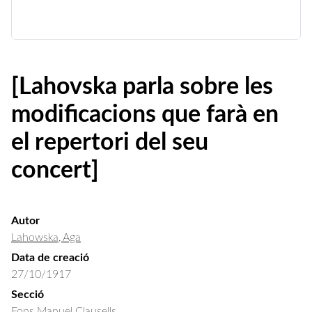
[Lahovska parla sobre les
modificacions que farà en
el repertori del seu
concert]
Autor
Lahowska, Aga
Data de creació
27/10/1917
Secció
Fons Manuel Clausells