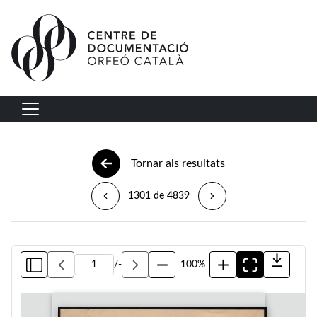
Vés al contingut
Navegació principal
Tornar als resultats
1301 de 4839
/
-
100%