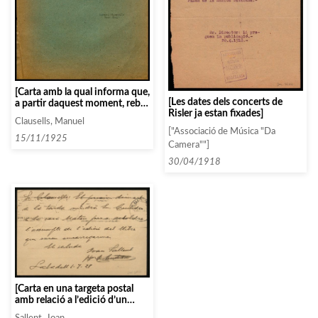
[Carta amb la qual informa que,
[Les dates dels concerts de
a partir daquest moment, rebrà
Risler ja estan fixades]
les dues invitacions que li
Clausells, Manuel
corresponen]
["Associació de Música "Da
15/11/1925
Camera""]
30/04/1918
[Carta en una targeta postal
amb relació a l’edició d’un
llibre que se li va encarregar]