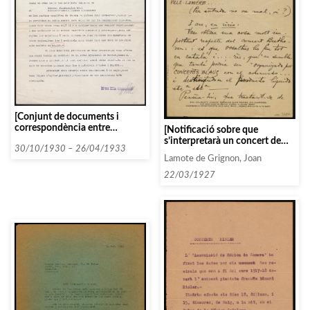
[Conjunt de documents i
correspondència entre
[Notificació sobre que
l’Associació i diverses persones
s’interpretarà un concert de
i entitats seguint un ordre
30/10/1930 – 26/04/1933
Beethoven i proposa
Lamote de Grignon, Joan
alfabètic: U]
«organitzar-ho per CONCERTS
BLAUS…»]
22/03/1927