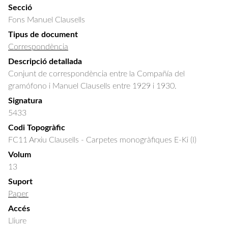
Secció
Fons Manuel Clausells
Tipus de document
Correspondència
Descripció detallada
Conjunt de correspondència entre la Compañía del 
gramófono i Manuel Clausells entre 1929 i 1930.
Signatura
5433
Codi Topogràfic
FC11 Arxiu Clausells - Carpetes monogràfiques E-Ki (I)
Volum
13
Suport
Paper
Accés
Lliure