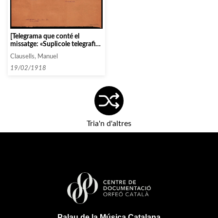
[Telegrama que conté el
missatge: «Suplicole telegrafie
cachet definitivo para
Clausells, Manuel
Quirogaleman[do] saludos //
Clausells»]
19/02/1918
Tria'n d'altres
Palau de la Música Catalana