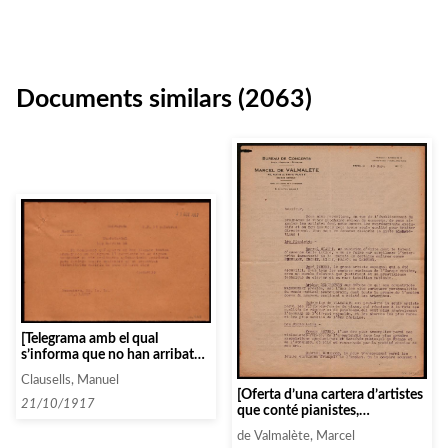
Documents similars (2063)
[Telegrama amb el qual
s’informa que no han arribat
els textos anunciats i no han
Clausells, Manuel
contestat la petició
[Oferta d’una cartera d’artistes
d’aplaçament del concert]
21/10/1917
que conté pianistes,
violoncelistes, ensembles
de Valmalète, Marcel
instrumentals i vocals]