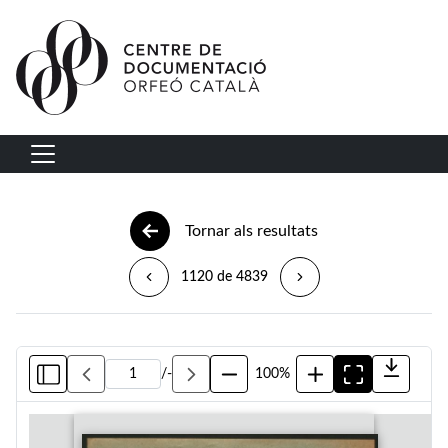
Vés al contingut
Navegació principal
Tornar als resultats
1120 de 4839
/
-
100%