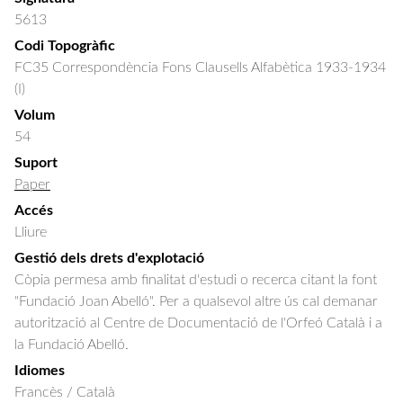
5613
Codi Topogràfic
FC35 Correspondència Fons Clausells Alfabètica 1933-1934
(I)
Volum
54
Suport
Paper
Accés
Lliure
Gestió dels drets d'explotació
Còpia permesa amb finalitat d'estudi o recerca citant la font
"Fundació Joan Abelló". Per a qualsevol altre ús cal demanar
autorització al Centre de Documentació de l'Orfeó Català i a
la Fundació Abelló.
Idiomes
Francès / Català