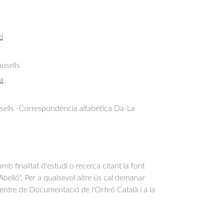
l
usells
a
sells -Correspondència alfabètica Da-La
b finalitat d'estudi o recerca citant la font
belló". Per a qualsevol altre ús cal demanar
Centre de Documentació de l'Orfeó Català i a la
.