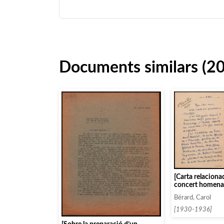
Documents similars (2
[Carta relacion
concert homenat
Pau que organitz
Bérard, Carol
Pleyel de Paris]
[1930-1936]