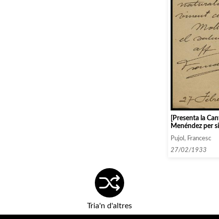
[Presenta la Can
Menéndez per si 
contractar-la p
Pujol, Francesc
l’Associació ínt
27/02/1933
Tria'n d'altres