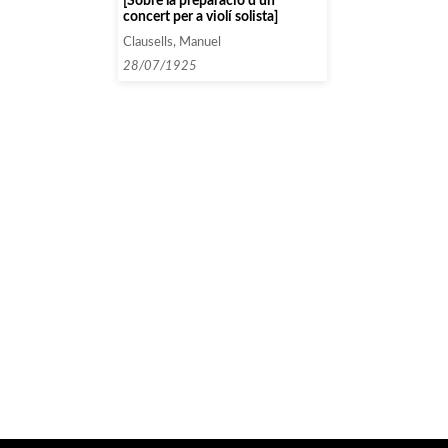
[Sobre la preparació d’un
concert per a violí solista]
Clausells, Manuel
28/07/1925