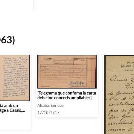
063)
[Telegrama que confirma la carta
dels cinc concerts ampliables]
ada amb un
Alcoba, Enrique
ge a Casals,
17/10/1917
en a la Salle