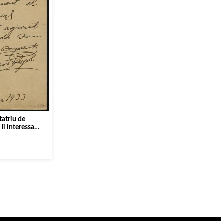
tatriu de
li interessa
er l’AMdC o
ima de Concerts]