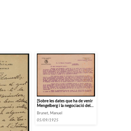
[Sobre les dates que ha de venir
Mengelberg i la negociació dels
termes de la tourneé de Maria
Brunet, Manuel
Barrientos]
05/09/1925