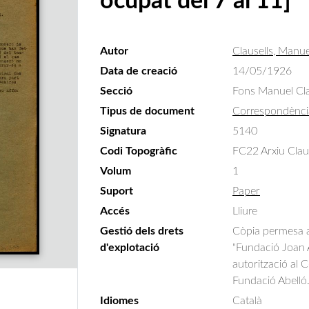
ocupat del 7 al 11]
Autor
Clausells, Manue
Data de creació
14/05/1926
Secció
Fons Manuel Cla
Tipus de document
Correspondènci
Signatura
5140
Codi Topogràfic
FC22 Arxiu Clau
Volum
1
Suport
Paper
Accés
Lliure
Gestió dels drets
Còpia permesa am
d'explotació
"Fundació Joan A
autorització al 
Fundació Abelló
Idiomes
Català