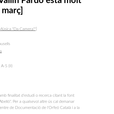
 Vallin Pardo està molt
e març]
 Música "Da Camera""]
usells
a
A-S (II)
b finalitat d'estudi o recerca citant la font
belló". Per a qualsevol altre ús cal demanar
Centre de Documentació de l'Orfeó Català i a la
.