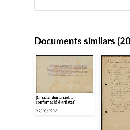
Documents similars (2
[Circular demanant la
confirmació d’artistes]
05/10/1932