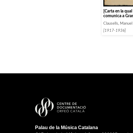
[Carta en la qual 
comunica a Gra
segueix les indi
Clausells, Manuel
Rabentós per un 
Perelló]
[1917-1936]
Palau de la Música Catalana