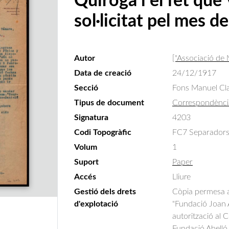
Quiroga i el fet que
sol·licitat pel mes d
Autor
["Associació de
Data de creació
24/12/1917
Secció
Fons Manuel Cla
Tipus de document
Correspondènci
Signatura
4203
Codi Topogràfic
FC7 Separadors 
Volum
1
Suport
Paper
Accés
Lliure
Gestió dels drets
Còpia permesa am
d'explotació
"Fundació Joan A
autorització al 
Fundació Abelló