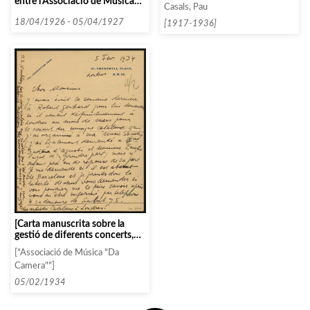
concreta, i que espera resposta
entre l’Associació de Música
Casals, Pau
de Madrid. Concreta altres
de Càmera i l’Associació de
concerts, un d’ells a l’Íntima]
Música de Tortosa]
18/04/1926 - 05/04/1927
[1917-1936]
[Carta manuscrita sobre la
gestió de diferents concerts,
com el del Trio de Barcelona]
["Associació de Música "Da
Camera""]
05/02/1934