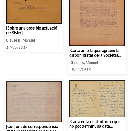
[Sobre una possible actuació
de Risler]
Clausells, Manuel
19/05/1917
[Carta amb la qual agraeix la
disponibilitat de la Societat
Filarmònica i resol alguns
Clausells, Manuel
dubtes sobre els programes]
29/01/1918
[Carta en la qual informa que
no pot definir una data
[Conjunt de correspondència