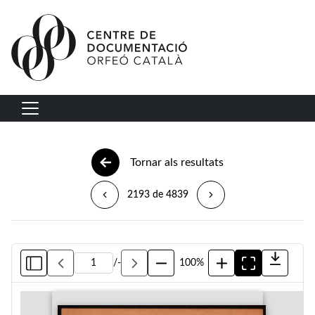
Vés al contingut
Navegació principal
Tornar als resultats
2193 de 4839
/
-
100%