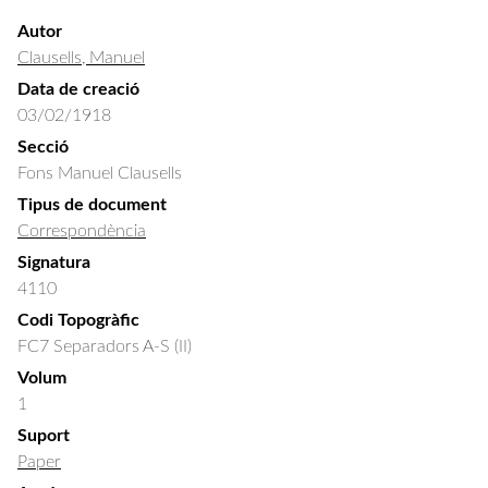
Autor
Clausells, Manuel
Data de creació
03/02/1918
Secció
Fons Manuel Clausells
Tipus de document
Correspondència
Signatura
4110
Codi Topogràfic
FC7 Separadors A-S (II)
Volum
1
Suport
Paper