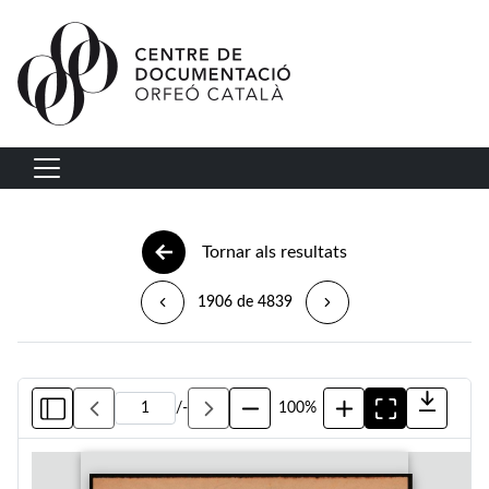
Vés al contingut
Navegació principal
Tornar als resultats
1906 de 4839
/
-
100%