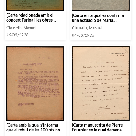
[Carta relacionada amb el
[Carta en la qual es confirma
concert Turina i les obres
una actuació de Maria
escollides pel programa]
Barrientos a Manresa]
Clausells, Manuel
Clausells, Manuel
16/09/1928
04/03/1925
[Carta manuscrita de Pierre
[Carta amb la qual s’informa
Fournier en la qual demana
que el rebut de les 100 pts no
l’enviament de les crítiques del
ha arribat i que s’han de posar