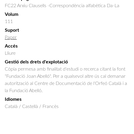
FC22 Arxiu Clausells -Correspondència alfabètica Da-La
Volum
111
Suport
Paper
Accés
Lliure
Gestió dels drets d'explotació
Còpia permesa amb finalitat d'estudi o recerca citant la font
"Fundació Joan Abelló". Per a qualsevol altre ús cal demanar
autorització al Centre de Documentació de l'Orfeó Català i a
la Fundació Abelló.
Idiomes
Català / Castellà / Francès