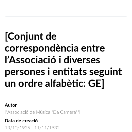
[Conjunt de
correspondència entre
l’Associació i diverses
persones i entitats seguint
un ordre alfabètic: GE]
Autor
["Associació de Música "Da Camera""]
Data de creació
13/10/1925 - 11/11/1932