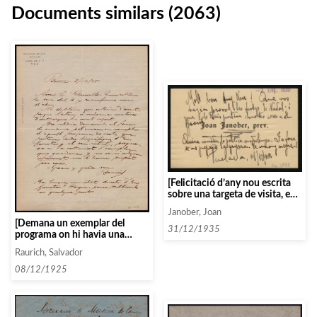
Documents similars (2063)
[Felicitació d’any nou escrita
sobre una targeta de visita, en
la qual s’augura un any nou
Janober, Joan
molt dur amb relació a la
[Demana un exemplar del
situació política]
31/12/1935
programa on hi havia una
fotografia i dades biogràfiques
Raurich, Salvador
d’en Garreta]
08/12/1925