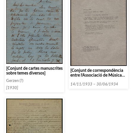
[Conjunt de cartes manuscrites
[Conjunt de correspondència
sobre temes diversos]
entre l’Associació de Música
da Càmera i diverses persones i
Gerzen (?)
entitats que comencen amb la
14/11/1933 – 30/06/1934
[1930]
lletra P entre 1933 i 1934. (part
II)]