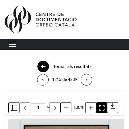
Vés al contingut
Navegació principal
Tornar als resultats
1215 de 4839
/
-
100%