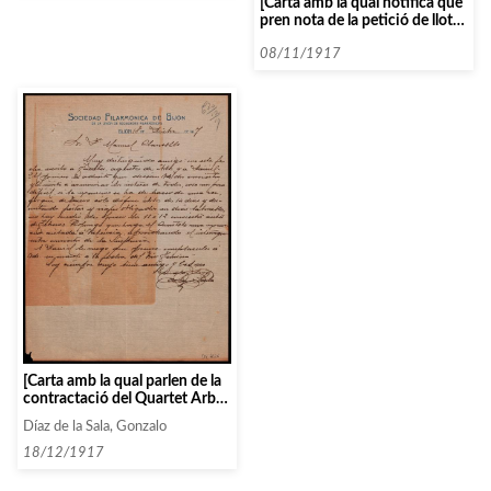
[Carta amb la qual notifica que
pren nota de la petició de llotja
de pati]
08/11/1917
[Carta amb la qual parlen de la
contractació del Quartet Arbós
i del Trio Fémina]
Díaz de la Sala, Gonzalo
18/12/1917