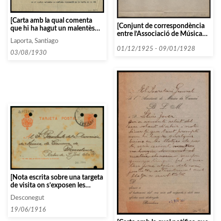
[Carta amb la qual comenta
[Conjunt de correspondència
que hi ha hagut un malentès
entre l’Associació de Música
respecte a la posició de
de Càmera i l’Associació de
Laporta, Santiago
l’Universum Film
Música de Vic]
01/12/1925 - 09/01/1928
Aktiengesellschaft i espera no
03/08/1930
abandonin les negociacions]
[Nota escrita sobre una targeta
de visita on s’exposen les
condicions per a l’actuació de
Desconegut
l’Orquestra Valenciana]
19/06/1916