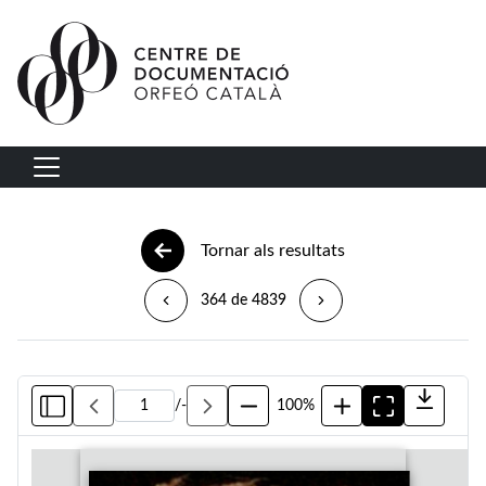
Vés al contingut
Navegació principal
Tornar als resultats
364 de 4839
/
-
100%