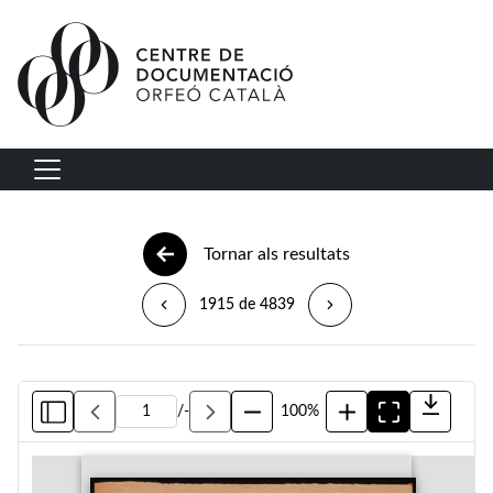
Vés al contingut
Navegació principal
Tornar als resultats
1915 de 4839
/
-
100%