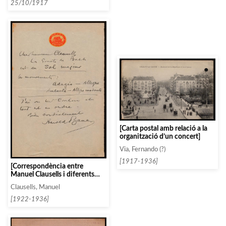
algunes cançons poloneses,
25/10/1917
que no se solen escoltar]
[Carta postal amb relació a la
organització d’un concert]
Via, Fernando (?)
[1917-1936]
[Correspondència entre
Manuel Clausells i diferents
usuaris com Jaime Brusco,
Clausells, Manuel
Adolf Busch o Ricrd Busquets
Juncosa]
[1922-1936]