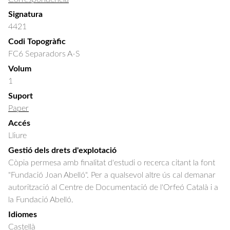
Signatura
4421
Codi Topogràfic
FC6 Separadors A-S
Volum
1
Suport
Paper
Accés
Lliure
Gestió dels drets d'explotació
Còpia permesa amb finalitat d'estudi o recerca citant la font
"Fundació Joan Abelló". Per a qualsevol altre ús cal demanar
autorització al Centre de Documentació de l'Orfeó Català i a
la Fundació Abelló.
Idiomes
Castellà